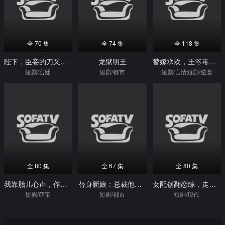
全 70 集
全 74 集
全 118 集
陛下，臣妾的刀又快了些
龙狱明王
替嫁承欢，王爷毒妃不好惹
短剧/宫廷
短剧/都市
短剧/言情短剧/逆袭
全 80 集
全 67 集
全 80 集
我靠胎儿心声，作精夫人逆袭成霍家团宠
替身新娘：总裁他装病
女配创翻恋综，走上人生巅峰
短剧/萌宝
短剧/都市
短剧/现代