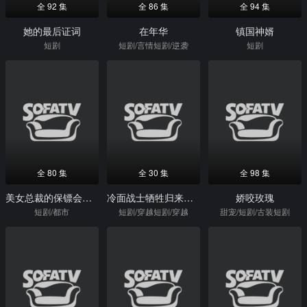
全 92 集
全 86 集
全 94 集
她的最后证词
在年华
镇国神婿
短剧
短剧/言情短剧/逆袭
短剧
全 80 集
全 30 集
全 98 集
美女总裁的保镖会剑来
冷面战士牺牲归来竟是女儿身
娇咬玫瑰
短剧/都市
短剧/穿越短剧/穿越
甜宠/短剧/古装短剧