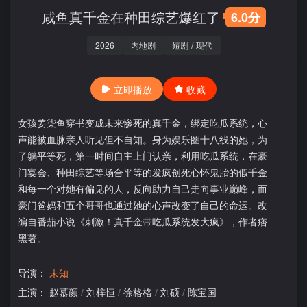
咸鱼真千金在种田综艺爆红了
6.0分
2026
内地剧
短剧
/
现代
立即播放
收藏
女孩姜柒鱼穿书变成未来惨死的真千金，绑定吃瓜系统，心
声能被血脉亲人听见但不自知。身为娱乐圈十八线的她，为
了躺平等死，第一时间自主上门认亲，利用吃瓜系统，在豪
门宴会、种田综艺等场合平等的发疯创死心怀鬼胎的假千金
和每一个对她有偏见的人，反向助力自己走向事业巅峰，而
豪门爸妈和五个哥哥也通过她的心声改变了自己的命运。改
编自番茄小说《刺激！真千金带吃瓜系统发大疯》，作者痞
黑著。
导演：
未知
主演：
赵慕颜
/
刘梓恒
/
徐格格
/
刘硕
/
陈宝国