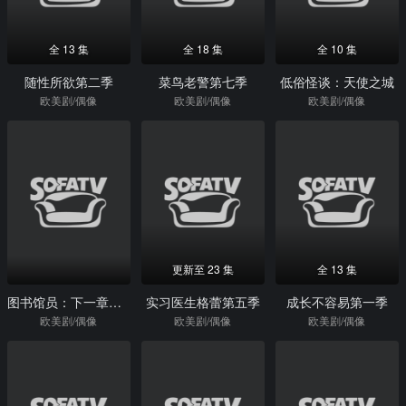
全 13 集
全 18 集
全 10 集
随性所欲第二季
菜鸟老警第七季
低俗怪谈：天使之城
欧美剧/偶像
欧美剧/偶像
欧美剧/偶像
更新至 23 集
全 13 集
图书馆员：下一章第2季
实习医生格蕾第五季
成长不容易第一季
欧美剧/偶像
欧美剧/偶像
欧美剧/偶像