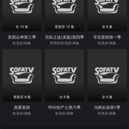
全 10 集
更新至 12 集
全 6 集
美国众神第三季
无耻之徒(美版)第四季
寻宝搭档第一季
欧美剧/偶像
男男剧/欧美剧/偶像
欧美剧/偶像
更新至 8 集
全 8 集
全 6 集
真爱基因
呼叫助产士第六季
乌鸦女孩第1季
欧美剧/偶像
欧美剧/偶像
欧美剧/偶像