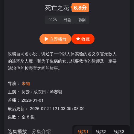
死亡之花
6.8分
2026
韩剧
韩剧
立即播放
收藏
改编自同名小说，讲述了一个以人体实验的名义杀害无数人
的连环杀人魔，和为了生病的女儿想要救他的律师及一定要
法治他的检察官之间的故事。
导演：
未知
主演：
厉云
/
成东日
/
琴赛璐
首播：
2026-01-01
最后更新：
2026-07-21T21:03:05+08:00
集数：
全 8 集
选集播放
分集介绍
线路1
线路2
线路3