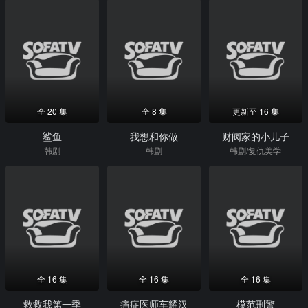
全 20 集
全 8 集
更新至 16 集
鲨鱼
我想和你做
财阀家的小儿子
韩剧
韩剧
韩剧/复仇美学
全 16 集
全 16 集
全 16 集
救救我第一季
痛症医师车耀汉
模范刑警