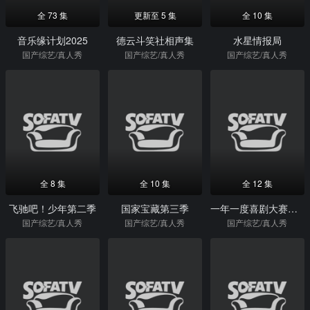
全 73 集
更新至 5 集
全 10 集
音乐缘计划2025
德云斗笑社相声集
水星情报局
国产综艺/真人秀
国产综艺/真人秀
国产综艺/真人秀
全 8 集
全 10 集
全 12 集
飞驰吧！少年第二季
国家宝藏第三季
一年一度喜剧大赛纯享版
国产综艺/真人秀
国产综艺/真人秀
国产综艺/真人秀