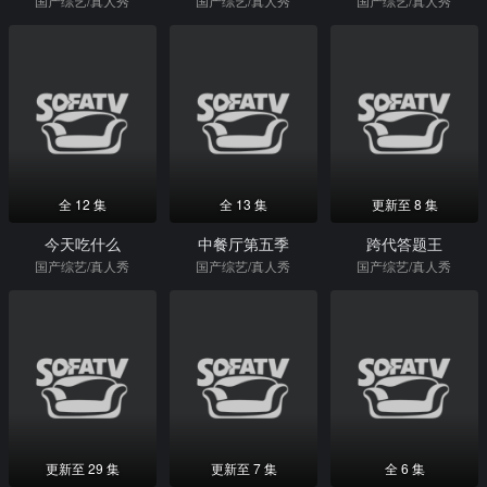
国产综艺/真人秀
国产综艺/真人秀
国产综艺/真人秀
全 12 集
全 13 集
更新至 8 集
今天吃什么
中餐厅第五季
跨代答题王
国产综艺/真人秀
国产综艺/真人秀
国产综艺/真人秀
更新至 29 集
更新至 7 集
全 6 集