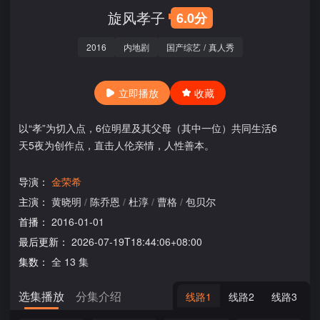
旋风孝子
6.0分
2016
内地剧
国产综艺
/
真人秀
立即播放
收藏
以“孝”为切入点，6位明星及其父母（其中一位）共同生活6
天5夜为创作点，直击人伦亲情，人性善本。
导演：
金荣希
主演：
黄晓明
/
陈乔恩
/
杜淳
/
曹格
/
包贝尔
首播：
2016-01-01
最后更新：
2026-07-19T18:44:06+08:00
集数：
全 13 集
选集播放
分集介绍
线路1
线路2
线路3