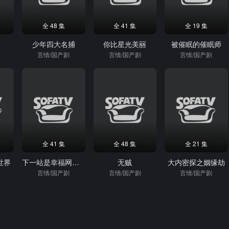
全 48 集
全 41 集
全 19 集
少年四大名捕
你比星光美丽
被催眠的催眠师
言情/国产剧
言情/国产剧
言情/国产剧
全 41 集
全 48 集
全 21 集
世界
下一站是幸福网络版
无贼
大内密探之姻缘劫
言情/国产剧
言情/国产剧
言情/国产剧