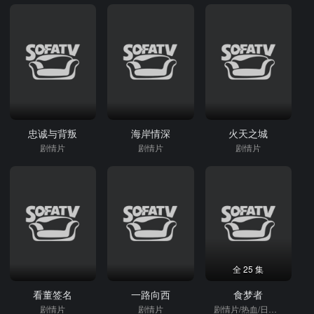
忠诚与背叛
海岸情深
火天之城
剧情片
剧情片
剧情片
全 25 集
看董签名
一路向西
食梦者
剧情片
剧情片
剧情片/热血/日本动漫