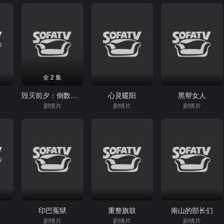
全 2 集
毁灭前夕：倒数救援
心灵暖阳
黑帮女人
剧情片
剧情片
剧情片
人
印巴冤狱
重整旗鼓
南山的部长们
剧情片
剧情片
剧情片