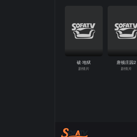
破·地狱
唐顿庄园2
剧情片
剧情片