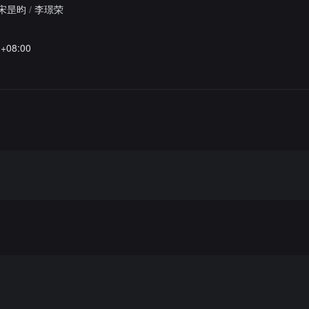
宋昰昀
/
李璟荣
1+08:00