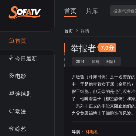
首页
片库
首页
详情
首页
举报者
7.0分
今日最新
2014
韩剧
剧情片
电影
尹敏哲（朴海日饰）是一名资深的
中，于是他带着女下属（金星饰）
假干细胞，但无奈的是他们没有准
连续剧
了，他瞒着妻子（柳贤静饰）和家
一系列非正义的手段来阻止他们的
动漫
之父黄禹锡博士干细胞造假风波。
综艺
导演：
林顺礼