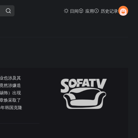
日间
应用
历史记录
业也涉及其
竟然涉嫌造
锡饰）出现
章焕采取了
6年韩国克隆