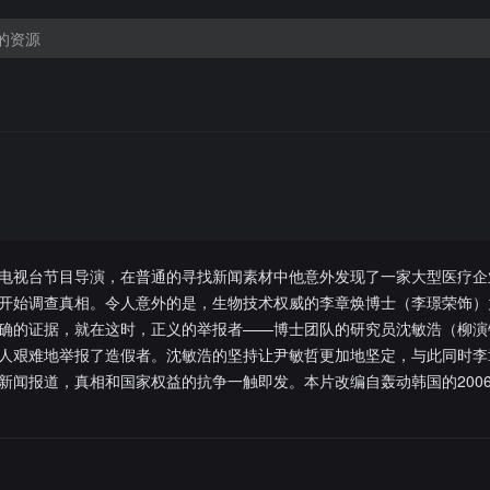
电视台节目导演，在普通的寻找新闻素材中他意外发现了一家大型医疗企
开始调查真相。令人意外的是，生物技术权威的李章焕博士（李璟荣饰）
确的证据，就在这时，正义的举报者——博士团队的研究员沈敏浩（柳演
人艰难地举报了造假者。沈敏浩的坚持让尹敏哲更加地坚定，与此同时李
新闻报道，真相和国家权益的抗争一触即发。本片改编自轰动韩国的200