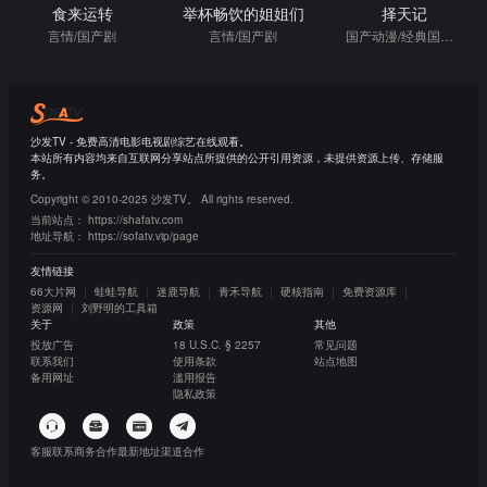
食来运转
举杯畅饮的姐姐们
择天记
言情/国产剧
言情/国产剧
国产动漫/经典国漫/格斗/国产剧
沙发TV - 免费高清电影电视剧综艺在线观看。
本站所有内容均来自互联网分享站点所提供的公开引用资源，未提供资源上传、存储服
务。
Copyright © 2010-2025 沙发TV。 All rights reserved.
当前站点：
https://shafatv.com
地址导航：
https://sofatv.vip/page
友情链接
66大片网
蛙蛙导航
迷鹿导航
青禾导航
硬核指南
免费资源库
资源网
刘野明的工具箱
关于
政策
其他
投放广告
18 U.S.C. § 2257
常见问题
联系我们
使用条款
站点地图
备用网址
滥用报告
隐私政策
客服联系
商务合作
最新地址
渠道合作