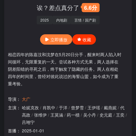
诶？差点真分了
6.6分
2025
内地剧
言情
/
国产剧
立即播放
收藏
相恋四年的陈嘉汶和沈梦在5月20日分手，醒来时两人陷入时
间循环，无限重复的一天。尝试各种方式无果，两人选择在
阴差阳错的寻死之后，终于触发了隐藏的任务。两人在相处
四年的时间里，曾经对彼此说过的海誓山盟，如今成为了重
重考验。
导演：
大广
主演：
哈妮克孜
/
肖凯中
/
于洋
/
曾梦雪
/
王伊瑶
/
戴燕妮
/
代
高政
/
张维伊
/
王莫涵
/
药一樍
/
吴小丹
/
史元庭
/
王奕
/
吕翊宁
首播：
2025-01-01