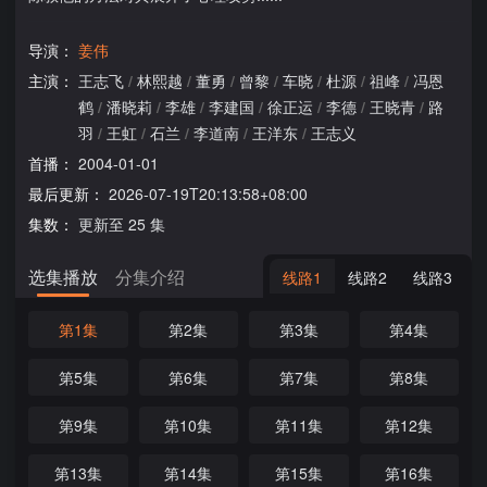
导演：
姜伟
主演：
王志飞
/
林熙越
/
董勇
/
曾黎
/
车晓
/
杜源
/
祖峰
/
冯恩
鹤
/
潘晓莉
/
李雄
/
李建国
/
徐正运
/
李德
/
王晓青
/
路
羽
/
王虹
/
石兰
/
李道南
/
王洋东
/
王志义
首播：
2004-01-01
最后更新：
2026-07-19T20:13:58+08:00
集数：
更新至 25 集
选集播放
分集介绍
线路1
线路2
线路3
第1集
第2集
第3集
第4集
第5集
第6集
第7集
第8集
第9集
第10集
第11集
第12集
第13集
第14集
第15集
第16集