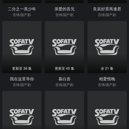
二分之一美少年
亲爱的吾兄
良辰好景再逢君
言情/国产剧
言情/国产剧
言情/国产剧
更新至 36 集
更新至 45 集
全 21 集
我在这里等你
暮白首
相爱恨晚
言情/国产剧
言情/国产剧
言情/国产剧