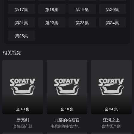
第17集
第18集
第19集
第20集
第21集
第22集
第23集
第24集
第25集
相关视频
全 40 集
全 18 集
全 34 集
新亮剑
九部的检察官
江河之上
言情/国产剧
电视剧热播/言情/国产剧
言情/国产剧