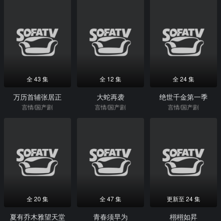
全 43 集
全 12 集
全 24 集
万历首辅张居正
大蛇再袭
绝世千金第一季
言情/国产剧
言情/国产剧
言情/国产剧
全 20 集
全 47 集
更新至 24 集
夏有乔木雅望天堂
青春须早为
栩栩如昇