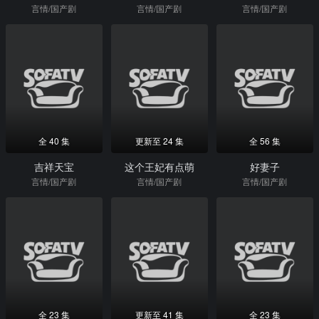
言情/国产剧
言情/国产剧
言情/国产剧
全 40 集
更新至 24 集
全 56 集
吉祥天宝
这个王妃有点萌
好妻子
言情/国产剧
言情/国产剧
言情/国产剧
全 23 集
更新至 41 集
全 23 集