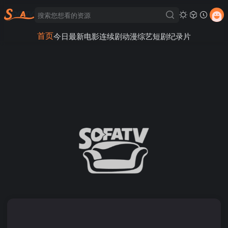
首页
今日最新
电影
连续剧
动漫
综艺
短剧
纪录片