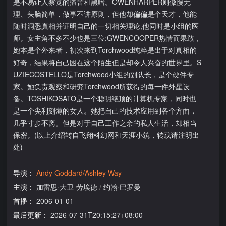
是不易让人察觉的痛苦和黑暗。OWENHARPER则傲慢无
理、头脑简单，做事不讲原则，但他却偏偏是个天才，他能
随时洞悉真相并证明自己的一切相关理论,他同时是小组的医
师。女主角不多不少也是三位:GWENCOOPER热情而果敢，
她本是个外来者，初次来到Torchwood纯粹是出于对真相的
好奇，结果将自己困在这个陌生但是却令人兴奋的世界里。S
UZIECOSTELLO是Torchwood小组的副队长，是个硬件专
家。她负责观察和研究Torchwood所获得的每一件外星设
备。TOSHIKOSATO是一个聪明绝顶的计算机专家，同时也
是一个尖利刻薄的女人。她把自己的技术应用到各个方面，
几乎寸步不离。但是对于自己工作之余的私人生活，却相当
保密。(以上介绍转自飞翔科幻网和天涯小筑，转载请注明出
处)
导演：
Andy Goddard/Ashley Way
主演：
加雷思·大卫-劳埃德
/
约翰·巴罗曼
首播：
2006-01-01
最后更新：
2026-07-31T20:15:27+08:00