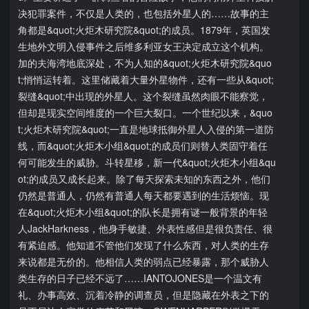
决犯罪案件，不仅是人类的，也包括外星人的……故事的主
角都是&quot;火炬木研究院&quot;的成员。1879年，英国发
生地外文明入侵事件之后维多利亚女王决定成立这个机构。
加的夫海湾地底深处，不为人知的&quot;火炬木研究院&quo
t;悄悄运转着。这里储藏着大量外星物件，还有一些从&quot;
裂缝&quot;中出现的外星人。这个裂缝虽然肉眼不能察觉，
但却是现实空间维度的一个巨大裂口。一个世纪以来，&quo
t;火炬木研究院&quot;一直是地球抵御外星人入侵的第一道防
线，而&quot;火炬木小组&quot;的成员们则替人类固守着任
何可能发生的威胁。斗转星移，新一代&quot;火炬木小组&qu
ot;的成员又成长起来。除了每天探索未知的东西之外，他们
仍然是普通人，仍然有普通人每天都要遇到的生活烦恼。现
在&quot;火炬木小组&quot;的队长是拥有谜一般背景的年轻
人JackHarkness，他身手敏捷、外表性感但是很负责任、很
有紧迫感。他知道不管他们发现了什么东西，对人类的生存
来说都是无价的。他相信人类的弱点已经暴露，那个威胁人
类生存的日子已经不远了……IANTOJONES是一个温文有
礼、办事高效、沉着冷静的调查员，但是隐藏在外表之下的