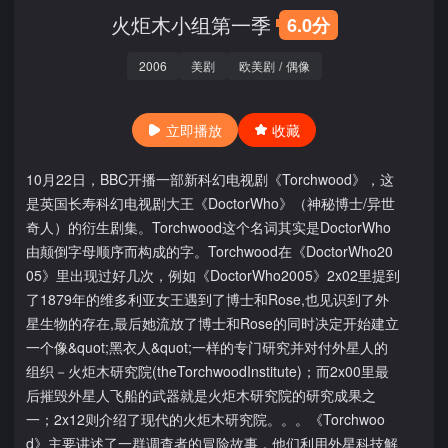
火炬木小组第一季
6.0分
2006
美剧
欧美剧
/
偶像
立即播放
收藏
10月22日，BBC开播一部新科幻电视剧《Torchwood》，这
是英国长寿科幻电视剧大王《DoctorWho》（神秘博士/异世
奇人）的衍生剧集。Torchwood这个名词其实是DoctorWho
由颠倒字母顺序而构成的字。Torchwood在《DoctorWho20
05》里出现过好几次，例如《DoctorWho2005》2x02里提到
了1879年的维多利亚女王遇到了博士和Rose,也见识到了外
星生物的存在,最后她流放了博士和Rose的同时决定开始建立
一个像&quot;黑衣人&quot;一样的专门研究并对付外星人的
组织－火炬木研究院(theTorchwoodInstitute)；而2x00里最
后摧毁外星人飞船的武器就是火炬木研究院的研究成果之
一；2x12则介绍了现代的火炬木研究院。。。《Torchwoo
d》主要讲述了一群调查者的冒险故事，他们利用外星科技解