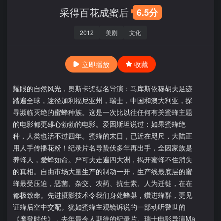
采得百花成蜜后
6.5分
2012
美剧
文化
立即播放
收藏
耀眼的自然风光，奥斯卡奖提名导演：马库斯依穆胡夫足迹
踏遍全球，途径加利福尼亚州，瑞士，中国和澳大利亚，探
寻濒临灭绝的蜜蜂种族。这是一次比以往任何有关蜜蜂主题
的电影都更雄心勃勃的电影。爱因斯坦说过：如果蜜蜂绝
种，人类也活不过四年。蜜蜂的末日，已近在咫尺，大陆正
用人手传播花粉！纪录片名导蛰伏多年再出手，全因家族是
养蜂人，爱蜂如命。严可夫走遍四大洲，揭开蜜蜂不住消失
的真相。自由市场大量生产的制动一开，生产线最底层的蜜
蜂最受压迫，恶菌、杂交、农药、抗生素、人为迁徙，在在
都极致命。先进摄影技术令我们身处蜂巢，鑽进蜂群，更见
证蜂后空中交配。犹如蜜蜂主观镜诉说的一部动听警世的
《摩登时代》，去年最令人期待的纪录片。瑞士电影导演Ma