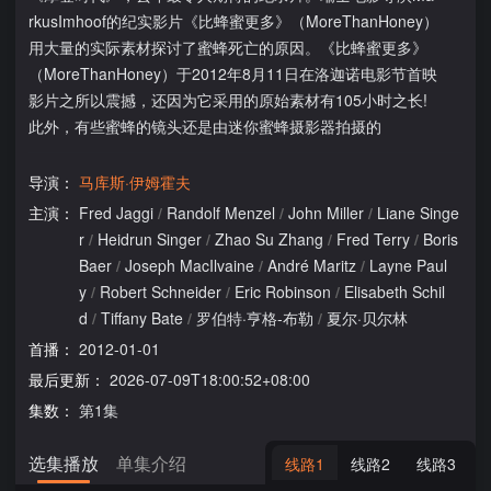
rkusImhoof的纪实影片《比蜂蜜更多》（MoreThanHoney）
用大量的实际素材探讨了蜜蜂死亡的原因。《比蜂蜜更多》
（MoreThanHoney）于2012年8月11日在洛迦诺电影节首映
影片之所以震撼，还因为它采用的原始素材有105小时之长!
此外，有些蜜蜂的镜头还是由迷你蜜蜂摄影器拍摄的
导演：
马库斯·伊姆霍夫
主演：
Fred Jaggi
/
Randolf Menzel
/
John Miller
/
Liane Singe
r
/
Heidrun Singer
/
Zhao Su Zhang
/
Fred Terry
/
Boris
Baer
/
Joseph MacIlvaine
/
André Maritz
/
Layne Paul
y
/
Robert Schneider
/
Eric Robinson
/
Elisabeth Schil
d
/
Tiffany Bate
/
罗伯特·亨格-布勒
/
夏尔·贝尔林
首播：
2012-01-01
最后更新：
2026-07-09T18:00:52+08:00
集数：
第1集
选集播放
单集介绍
线路1
线路2
线路3