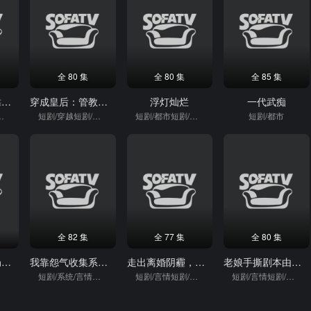
全 80 集
全 80 集
全 85 集
重返大学，我靠股神系统翻身
穿成皇后：管教逆子整顿朝堂
浮灯灿烂
一代武痴
言情短剧/逆袭
短剧/穿越短剧/穿越
短剧/都市短剧/重生
短剧/都市
全 82 集
全 77 集
全 80 集
东北鬼医：开局五鬼搬运来赶路
我靠怨气收集系统成为巨星
走出离婚阴霾，天后向我奔来
老娘手撕剧本由我不由天
短剧/系统/言情短剧/逆袭
短剧/言情短剧/逆袭
短剧/言情短剧/逆袭