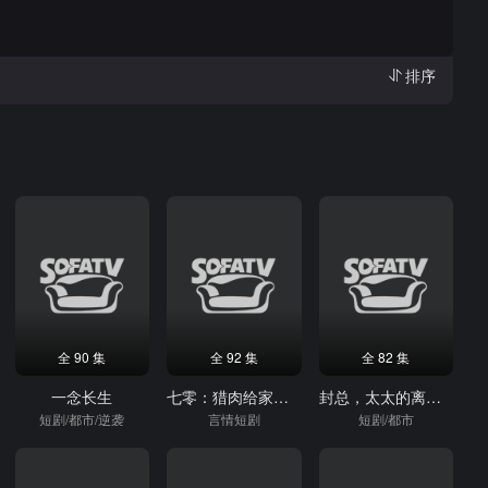
排序
全 90 集
全 92 集
全 82 集
一念长生
七零：猎肉给家人换前程
封总，太太的离婚生效了
短剧/都市/逆袭
言情短剧
短剧/都市