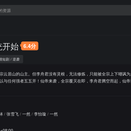
统开始
6.4分
情短剧
/
逆袭
宗云居山的山主。但李舟君没有灵根，无法修炼，只能被全宗上下嘲讽为
以与任何强者五五开！仙帝来袭，全宗覆灭在即，李舟君腾空而起，仙帝
林
/
张雪飞
/
一然
/
李怡璇
/
一然
4+08:00