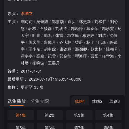
导演：
李国立
主演：
刘诗诗
/
吴奇隆
/
郑嘉颖
/
袁弘
/
林更新
/
刘松仁
/
刘心
悠
/
韩栋
/
石筱群
/
刘玥霏
/
郭晓婷
/
戴春荣
/
郭珍霓
/
马
天宇
/
叶青
/
郑凯
/
张雷
/
邓立民
/
穆婷婷
/
刘洁
/
沈保
平
/
周彦呈
/
曹馨月
/
齐庆林
/
柴蔚
/
杨了
/
巴森
/
陈镜
宇
/
王小东
/
胡中虎
/
康铭桐
/
邢瀚卿
/
赵家林
/
陆梅芳
/
霍冬冬
/
高森
/
纪雪
/
郭金莹
/
瞿澳晖
/
曹阳
/
任学海
/
李
林琳
/
杨晓波
/
王昱丹
首播：
2011-01-01
最后更新：
2026-07-19T19:53:34+08:00
集数：
更新至 35 集
选集播放
分集介绍
线路1
线路2
线路3
第1集
第2集
第3集
第4集
第5集
第6集
第7集
第8集