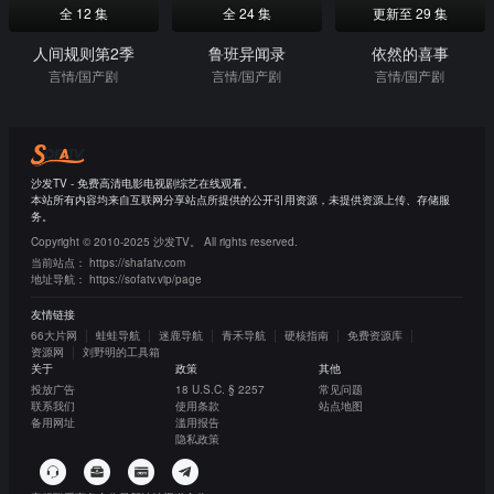
全 12 集
全 24 集
更新至 29 集
人间规则第2季
鲁班异闻录
依然的喜事
言情/国产剧
言情/国产剧
言情/国产剧
沙发TV - 免费高清电影电视剧综艺在线观看。
本站所有内容均来自互联网分享站点所提供的公开引用资源，未提供资源上传、存储服
务。
Copyright © 2010-2025 沙发TV。 All rights reserved.
当前站点：
https://shafatv.com
地址导航：
https://sofatv.vip/page
友情链接
66大片网
蛙蛙导航
迷鹿导航
青禾导航
硬核指南
免费资源库
资源网
刘野明的工具箱
关于
政策
其他
投放广告
18 U.S.C. § 2257
常见问题
联系我们
使用条款
站点地图
备用网址
滥用报告
隐私政策