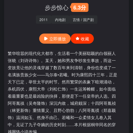
步步惊心
6.3分
2011
内地剧
言情
/
国产剧
立即播放
收藏
繁华喧嚣的现代化大都市，生活着一个美丽聪颖的白领丽人
张晓（刘诗诗饰）。某天，她和男友争吵发生事故，而这一
变故竟让他的灵魂穿越了数百年来到清朝，身份也变成了一
名满族贵族少女——马尔泰•若曦。时为康熙四十三年，正是
天下已定，举世太平的时节。然而繁荣的表象下暗潮涌动，
杀机四伏，康熙大帝（刘松仁饰）一生运筹帷幄，如今面临
着最重要也是最凶险的抉择，那便是下一任皇帝的人选。四
阿哥胤禛（吴奇隆饰）深沉内敛，城府颇深；十四阿哥胤祯
（林更新饰）重情重义、且野心勃勃；八阿哥胤禩（郑嘉颖
饰）温润如玉、然身不由己。若曦和一众柔情女儿卷入其
中，见证了九子夺嫡的历史时刻……本片根据桐华同名的穿
越网络小说改编。