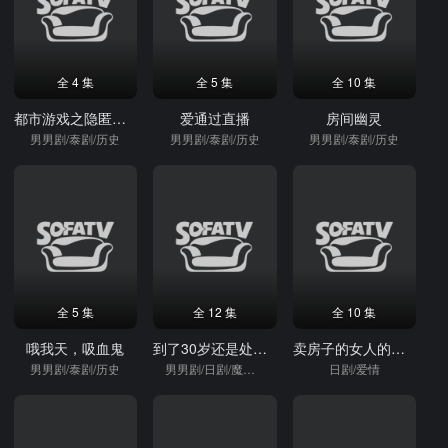
全 4 集
全 5 集
全 10 集
都市游戏之隐匿之爱
爱通过直播
房间幽灵
男男剧/泰剧/历史
男男剧/泰剧/历史
男男剧/泰剧/历史
全 5 集
全 12 集
全 10 集
哦我天，吸血鬼
到了30岁还是处男，似乎会变成魔法师
卖房子的女人的逆袭
男男剧/泰剧/历史
男男剧/日剧/魔幻动漫
日剧/爱情