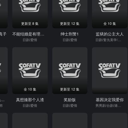
更新至 8 集
更新至 12 集
全 10 集
真子
不能结婚是有理由的
绅士刑警1
监狱的公主大人
日剧/爱情
日剧/爱情
日剧/复仇美学/爱情
全 10 集
更新至 12 集
路过我年少时光的蓝色
真想揍那个人渣
奖励饭
基因决定我爱你
都市
日剧/爱情
日剧/爱情
男男剧/台剧/港台剧/喜剧片