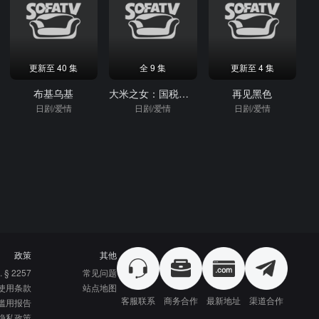
更新至 40 集
全 9 集
更新至 4 集
布基乌基
大米之女：国税局资料调查课·杂国室
再见黑色
日剧/爱情
日剧/爱情
日剧/爱情
政策
其他
. § 2257
常见问题
使用条款
站点地图
客服联系
商务合作
最新地址
渠道合作
滥用报告
隐私政策