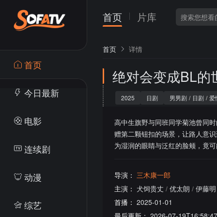
首页
片库
首页
详情
首页
绝对会变成BL的
今日最新
2025
日剧
男男剧
/
日剧
/
爱
电影
高中生旗野与同班同学菊池曾同时
赠第二颗钮扣的场景，让路人意识
为湿润的眼睛与泛红的脸颊，竟可
连续剧
导演：
三木康一郎
动漫
主演：
犬饲贵丈
/
优太朗
/
伊藤明
首播：
2025-01-01
综艺
最后更新：
2026-07-19T16:58:4