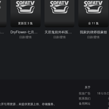
更新至 3 集
全 11 集
黑蔷薇：刑事课强行犯系神木恭子
DryFlower-七月的房间-
天邪鬼前外科医生杀手最后的战斗
我家的律师很麻烦
日剧/爱情
日剧/爱情
日剧/爱情
关于
投放广告
18 U.S.C
联系我们
备用网址
公开引用资源，未提供资源上传、存储服务。