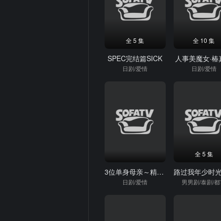
全 5 集
全 10 集
SPEC完结篇SICK
人事美魔女·椿
日剧/爱情
日剧/爱情
全 5 集
3位单身母亲～精彩的人生逆转故事～
日剧/爱情
男男剧/泰剧/