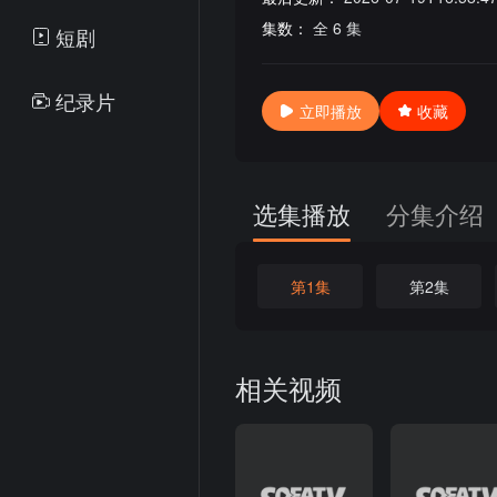
集数：
全 6 集
短剧
纪录片
立即播放
收藏
选集播放
分集介绍
第1集
第2集
相关视频