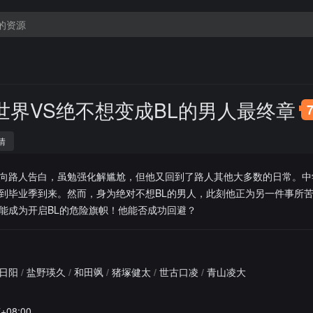
世界VS绝不想变成BL的男人最终章
情
向路人告白，虽勉强化解尴尬，但他又回到了路人其他大多数的日常。中
到毕业季到来。然而，身为绝对不想BL的男人，此刻他正为另一件事所
能成为开启BL的危险旗帜！他能否成功回避？
日阳
/
盐野瑛久
/
和田飒
/
猪塚健太
/
世古口凌
/
青山凌大
7+08:00