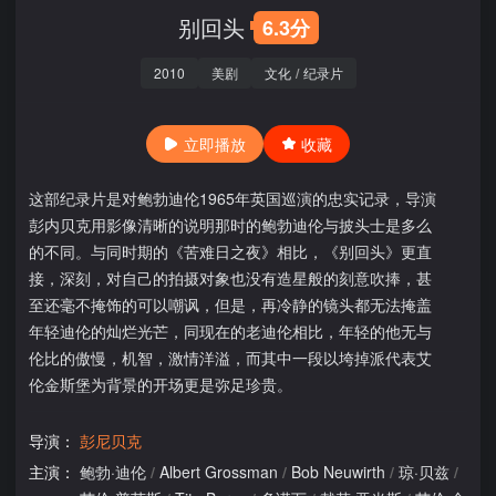
别回头
6.3分
2010
美剧
文化
/
纪录片
立即播放
收藏
这部纪录片是对鲍勃迪伦1965年英国巡演的忠实记录，导演
彭内贝克用影像清晰的说明那时的鲍勃迪伦与披头士是多么
的不同。与同时期的《苦难日之夜》相比，《别回头》更直
接，深刻，对自己的拍摄对象也没有造星般的刻意吹捧，甚
至还毫不掩饰的可以嘲讽，但是，再冷静的镜头都无法掩盖
年轻迪伦的灿烂光芒，同现在的老迪伦相比，年轻的他无与
伦比的傲慢，机智，激情洋溢，而其中一段以垮掉派代表艾
伦金斯堡为背景的开场更是弥足珍贵。
导演：
彭尼贝克
主演：
鲍勃·迪伦
/
Albert Grossman
/
Bob Neuwirth
/
琼·贝兹
/