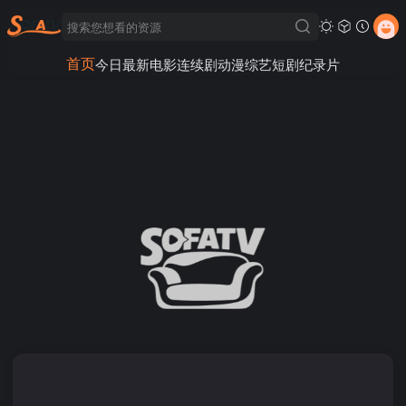
首页
今日最新
电影
连续剧
动漫
综艺
短剧
纪录片