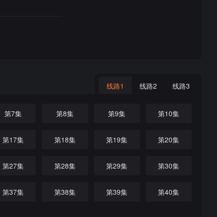
线路1
线路2
线路3
第7集
第8集
第9集
第10集
第17集
第18集
第19集
第20集
第27集
第28集
第29集
第30集
第37集
第38集
第39集
第40集