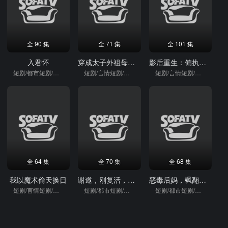
全 90 集
全 71 集
全 101 集
入君怀
穿成太子外祖母，我带全家立人设
影后重生：偏执哥哥别黑化
短剧/都市短剧/重生
短剧/言情短剧/逆袭
短剧/言情短剧/重生
全 64 集
全 70 集
全 68 集
我以魔术偷天换日
谢邀，刚复活，正在整顿豪门
恶毒后妈，飒翻全家
短剧/言情短剧/逆袭
短剧/都市短剧/重生
短剧/都市短剧/重生