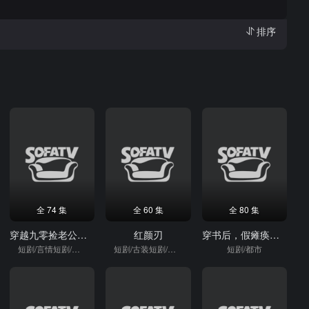
排序
全 74 集
全 60 集
全 80 集
穿越九零捡老公：飞行员小姐是王牌
红颜刃
穿书后，假瘫痪老公求贴贴
短剧/言情短剧/逆袭
短剧/古装短剧/逆袭
短剧/都市