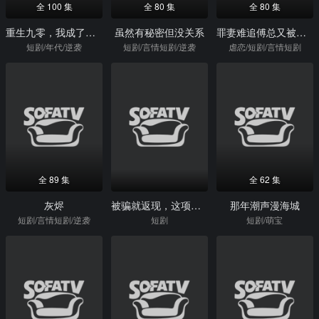
全 100 集
全 80 集
全 80 集
重生九零，我成了商界传奇
虽然有秘密但没关系
罪妻难追傅总又被拉黑了
短剧/年代/逆袭
短剧/言情短剧/逆袭
虐恋/短剧/言情短剧
全 89 集
全 62 集
灰烬
被骗就返现，这项目我投了
那年潮声漫海城
短剧/言情短剧/逆袭
短剧
短剧/萌宝