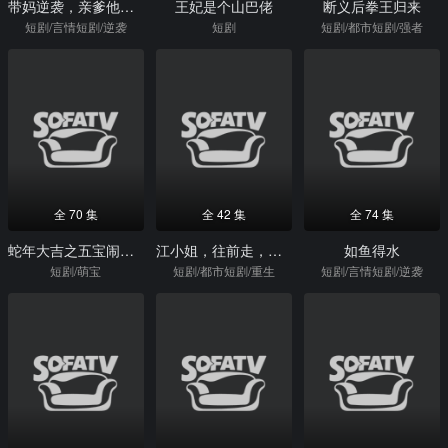
带妈逆袭，亲爹他慌了
王妃是个山巴佬
断义后拳王归来
短剧/言情短剧/逆袭
短剧
短剧/都市短剧/强者
全 70 集
全 42 集
全 74 集
蛇年大吉之五宝闹新春
江小姐，往前走，不回头
如鱼得水
短剧/萌宝
短剧/都市短剧/重生
短剧/言情短剧/逆袭