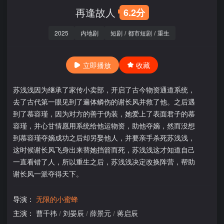
再逢故人
6.2分
2025
内地剧
短剧
/
都市短剧
/
重生
立即播放
收藏
苏浅浅因为继承了家传小卖部，开启了古今物资通道系统，
去了古代第一眼见到了遍体鳞伤的谢长风并救了他。之后遇
到了慕容瑾，因为对方的善于伪装，她爱上了表面君子的慕
容瑾，并心甘情愿用系统给他运物资，助他夺嫡，然而没想
到慕容瑾夺嫡成功之后却另娶他人，并要亲手杀死苏浅浅，
这时候谢长风飞身出来替她挡箭而死，苏浅浅这才知道自己
一直看错了人，所以重生之后，苏浅浅决定改换阵营，帮助
谢长风一派夺得天下。
导演：
无限的小蜜蜂
主演：
曹千祎
/
刘晏辰
/
薛景元
/
蒋启辰