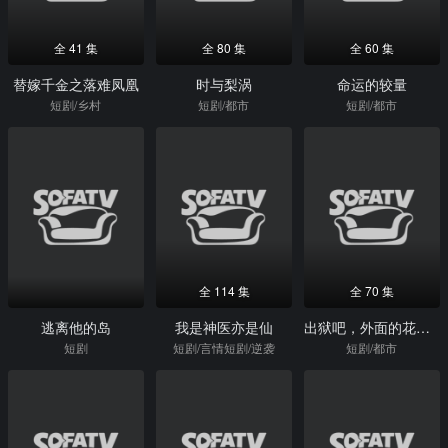
全 41 集
全 80 集
全 60 集
替嫁千金之落难凤凰
时与梨涡
命运的较量
短剧/乡村
短剧/都市
短剧/都市
全 114 集
全 70 集
逃离他的岛
我是神医亦是仙
出狱吧，外面的花花世界才适合你
短剧
短剧/言情短剧/逆袭
短剧/都市