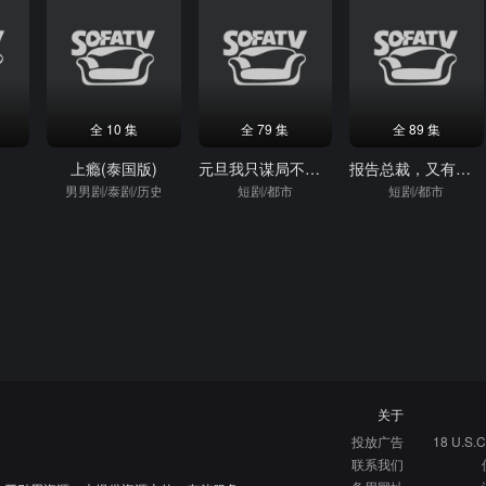
全 10 集
全 79 集
全 89 集
上瘾(泰国版)
元旦我只谋局不谋圆
报告总裁，又有人追你老婆了
男男剧/泰剧/历史
短剧/都市
短剧/都市
关于
投放广告
18 U.S.C
联系我们