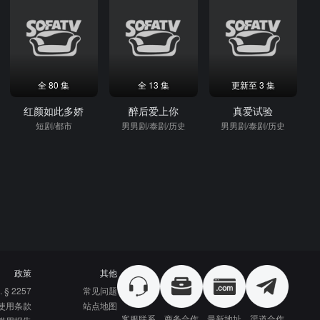
全 80 集
全 13 集
更新至 3 集
红颜如此多娇
醉后爱上你
真爱试验
短剧/都市
男男剧/泰剧/历史
男男剧/泰剧/历史
政策
其他
. § 2257
常见问题
使用条款
站点地图
客服联系
商务合作
最新地址
渠道合作