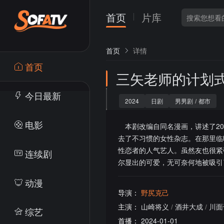
首页
片库
首页
详情
首页
三矢老师的计划
今日最新
2024
日剧
男男剧
/
都市
电影
本剧改编自同名漫画，讲述了20
去了不习惯的女性杂志。在那里临
性恋者的人气艺人。虽然友也很紧
连续剧
尔显出的可爱，无可奈何地被吸引
动漫
导演：
野尻克己
主演：
山崎将义
/
酒井大成
/
川面
综艺
首播：
2024-01-01