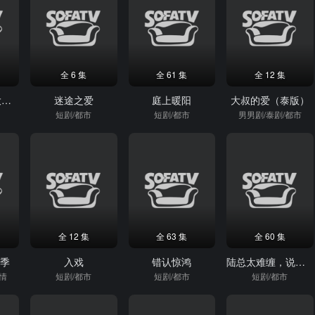
全 6 集
全 61 集
全 12 集
学法律的玄学大师，很常见吗
迷途之爱
庭上暖阳
大叔的爱（泰版）
短剧/都市
短剧/都市
男男剧/泰剧/都市
全 12 集
全 63 集
全 60 集
一季
入戏
错认惊鸿
陆总太难缠，说喜欢你你哭啥？
爱情
短剧/都市
短剧/都市
短剧/都市