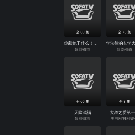
全 80 集
全 75 集
你惹她干什么！她可是赊刀人啊
短剧/都市
短剧/都市
全 60 集
全 8 集
天降鸿福
大叔之爱第
短剧/都市
男男剧/日剧/