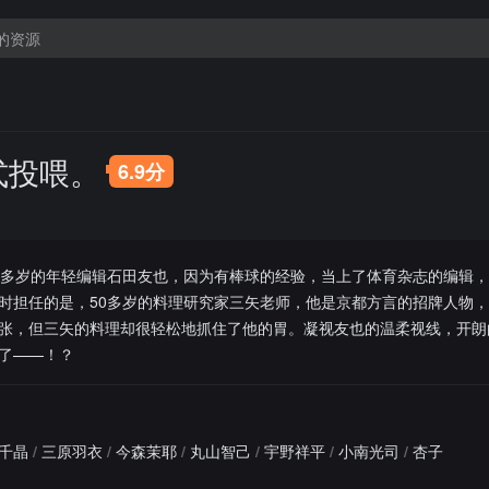
式投喂。
6.9分
多岁的年轻编辑石田友也，因为有棒球的经验，当上了体育杂志的编辑，
时担任的是，50多岁的料理研究家三矢老师，他是京都方言的招牌人物
张，但三矢的料理却很轻松地抓住了他的胃。凝视友也的温柔视线，开朗
了——！？
千晶
/
三原羽衣
/
今森茉耶
/
丸山智己
/
宇野祥平
/
小南光司
/
杏子