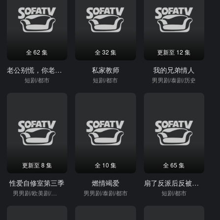
全 62 集
全 32 集
更新至 12 集
老公别慌，你老婆是绝世高人
私家教师
我的兄弟情人
短剧/都市
短剧/都市
男男剧/泰剧/历史
更新至 8 集
全 10 集
全 65 集
性爱自修室第三季
燃情竭爱
扇了反派后反被缠上了
男男剧/欧美剧/偶像
男男剧/泰剧/都市
短剧/都市