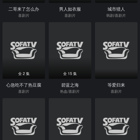
二哥来了怎么办
男人如衣服
城市猎人
喜剧片
喜剧片
韩剧/喜剧片
全 2 集
全 15 集
心急吃不了热豆腐
碧蓝之海
等爱归来
喜剧片
热血/喜剧片
喜剧片