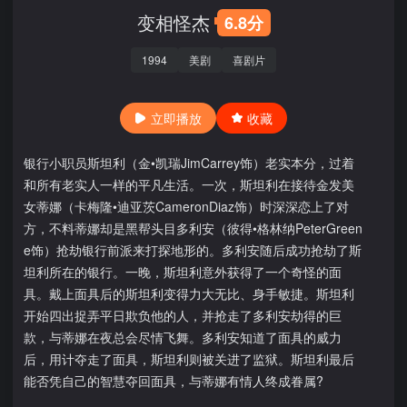
变相怪杰
6.8分
1994
美剧
喜剧片
立即播放
收藏
银行小职员斯坦利（金•凯瑞JimCarrey饰）老实本分，过着
和所有老实人一样的平凡生活。一次，斯坦利在接待金发美
女蒂娜（卡梅隆•迪亚茨CameronDiaz饰）时深深恋上了对
方，不料蒂娜却是黑帮头目多利安（彼得•格林纳PeterGreen
e饰）抢劫银行前派来打探地形的。多利安随后成功抢劫了斯
坦利所在的银行。一晚，斯坦利意外获得了一个奇怪的面
具。戴上面具后的斯坦利变得力大无比、身手敏捷。斯坦利
开始四出捉弄平日欺负他的人，并抢走了多利安劫得的巨
款，与蒂娜在夜总会尽情飞舞。多利安知道了面具的威力
后，用计夺走了面具，斯坦利则被关进了监狱。斯坦利最后
能否凭自己的智慧夺回面具，与蒂娜有情人终成眷属?