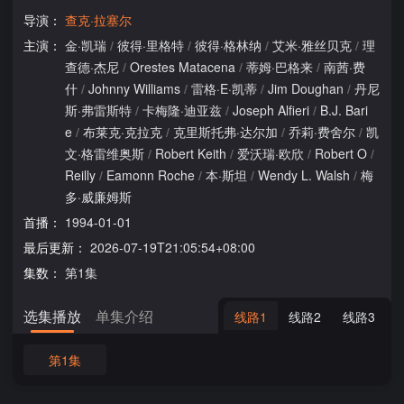
导演：
查克·拉塞尔
主演：
金·凯瑞
/
彼得·里格特
/
彼得·格林纳
/
艾米·雅丝贝克
/
理
查德·杰尼
/
Orestes Matacena
/
蒂姆·巴格来
/
南茜·费
什
/
Johnny Williams
/
雷格·E·凯蒂
/
Jim Doughan
/
丹尼
斯·弗雷斯特
/
卡梅隆·迪亚兹
/
Joseph Alfieri
/
B.J. Bari
e
/
布莱克·克拉克
/
克里斯托弗·达尔加
/
乔莉·费舍尔
/
凯
文·格雷维奥斯
/
Robert Keith
/
爱沃瑞·欧欣
/
Robert O
/
Reilly
/
Eamonn Roche
/
本·斯坦
/
Wendy L. Walsh
/
梅
多·威廉姆斯
首播：
1994-01-01
最后更新：
2026-07-19T21:05:54+08:00
集数：
第1集
选集播放
单集介绍
线路1
线路2
线路3
第1集