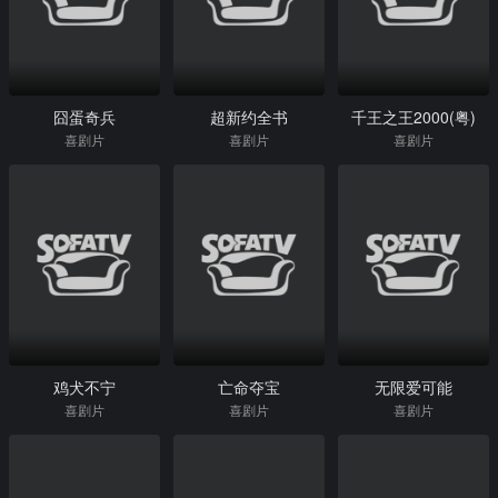
囧蛋奇兵
超新约全书
千王之王2000(粤)
喜剧片
喜剧片
喜剧片
鸡犬不宁
亡命夺宝
无限爱可能
喜剧片
喜剧片
喜剧片