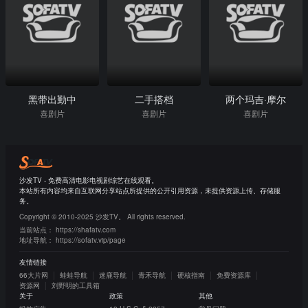
黑带出勤中
二手搭档
两个玛吉·摩尔
喜剧片
喜剧片
喜剧片
沙发TV - 免费高清电影电视剧综艺在线观看。
本站所有内容均来自互联网分享站点所提供的公开引用资源，未提供资源上传、存储服
务。
Copyright © 2010-2025 沙发TV。 All rights reserved.
当前站点：
https://shafatv.com
地址导航：
https://sofatv.vip/page
友情链接
66大片网
蛙蛙导航
迷鹿导航
青禾导航
硬核指南
免费资源库
资源网
刘野明的工具箱
关于
政策
其他