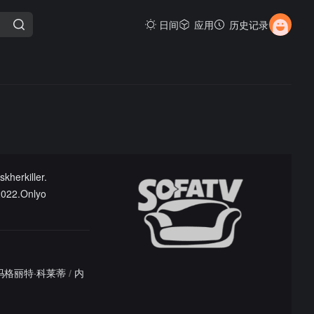
日间
应用
历史记录
herkiller.
2022.Onlyo
玛格丽特·科莱蒂
/
内