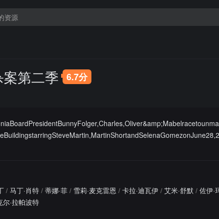
杀案第二季
6.7分
oniaBoardPresidentBunnyFolger,Charles,Oliver&amp;Mabelracetounmask
eBuildingstarringSteveMartin,MartinShortandSelenaGomezonJune28,
丁
/
马丁·肖特
/
蒂娜·菲
/
雪莉·麦克雷恩
/
卡拉·迪瓦伊
/
艾米·舒默
/
佐伊·
克尔·拉帕波特