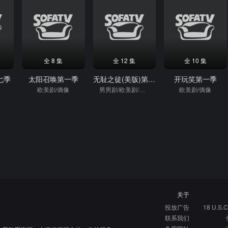
全 8 集
全 12 集
全 10 集
七季
太阳召唤第一季
无耻之徒(美版)第八季
开玩笑第一季
欧美剧/偶像
男男剧/欧美剧/偶像
欧美剧/偶像
关于
投放广告
18 U.S.C
联系我们