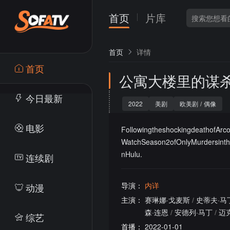
首页
片库
首页
详情
首页
公寓大楼里的谋
今日最新
2022
美剧
欧美剧
/
偶像
电影
FollowingtheshockingdeathofArc
WatchSeason2ofOnlyMurdersinth
nHulu.
连续剧
导演：
内详
动漫
主演：
赛琳娜·戈麦斯
/
史蒂夫·马
森·连恩
/
安德列·马丁
/
迈
综艺
首播：
2022-01-01