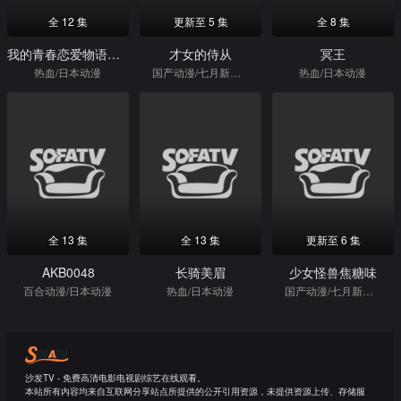
全 12 集
更新至 5 集
全 8 集
我的青春恋爱物语果然有问题第三季完
才女的侍从
冥王
热血/日本动漫
国产动漫/七月新番/热血/日本动漫
热血/日本动漫
全 13 集
全 13 集
更新至 6 集
AKB0048
长骑美眉
少女怪兽焦糖味
百合动漫/日本动漫
热血/日本动漫
国产动漫/七月新番/热血/日本动漫
沙发TV - 免费高清电影电视剧综艺在线观看。
本站所有内容均来自互联网分享站点所提供的公开引用资源，未提供资源上传、存储服