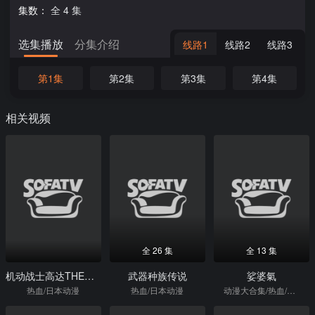
集数：
全 4 集
选集播放
分集介绍
线路1
线路2
线路3
第1集
第2集
第3集
第4集
相关视频
全 26 集
全 13 集
机动战士高达THEORIGINⅣ命运前夜
武器种族传说
娑婆氣
热血/日本动漫
热血/日本动漫
动漫大合集/热血/日本动漫