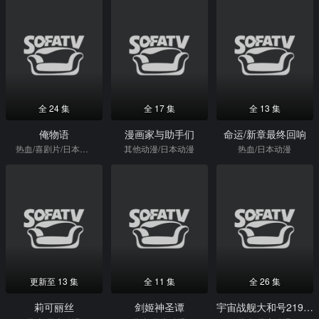
全 24 集
全 17 集
全 13 集
俺物语
漫画家与助手们
命运/新章最终回响
热血/喜剧片/日本动漫
其他动漫/日本动漫
热血/日本动漫
更新至 13 集
全 11 集
全 26 集
莉可丽丝
剑姬神圣谭
宇宙战舰大和号2199(TV版)