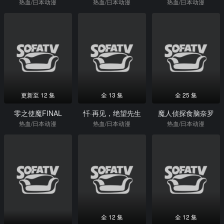
热血/日本动漫
热血/日本动漫
热血/日本动漫
更新至 12 集
全 13 集
全 25 集
零之使魔FINAL
忏·再见，绝望先生
魔人侦探食脑奈罗
热血/日本动漫
热血/日本动漫
热血/日本动漫
全 12 集
全 12 集