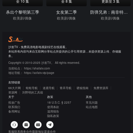
全 10 集
全 8 集
更新至 3 集
杀出个黎明第三季
女友第二季
防弹兄弟：南非特别篇
欧美剧/偶像
欧美剧/偶像
欧美剧/偶像
沙发TV - 免费高清电影电视剧综艺在线观看。
本站所有内容均来自互联网分享站点所提供的公开引用资源，未提供资源上传、存储服
务。
Copyright © 2010-2025 沙发TV。 All rights reserved.
当前站点：
https://shafatv.com
地址导航：
https://sofatv.vip/page
友情链接
66大片网
蛙蛙导航
迷鹿导航
青禾导航
硬核指南
免费资源库
资源网
刘野明的工具箱
关于
政策
其他
投放广告
18 U.S.C. § 2257
常见问题
联系我们
使用条款
站点地图
备用网址
滥用报告
隐私政策
客服联系
商务合作
最新地址
渠道合作