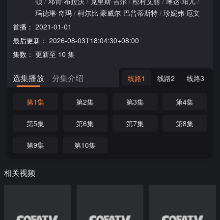
顿
/
邓肯·布拉沃
/
克里斯·吉尔
/
松村艾丽
/
琳达·珀儿
/
玛德琳·奇玛
/
柯尔比·豪威尔-巴普蒂斯特
/
珍妮弗·厄文
首播：
2021-01-01
最后更新：
2026-08-03T18:04:30+08:00
集数：
更新至 10 集
选集播放
分集介绍
线路1
线路2
线路3
第1集
第2集
第3集
第4集
第5集
第6集
第7集
第8集
第9集
第10集
相关视频