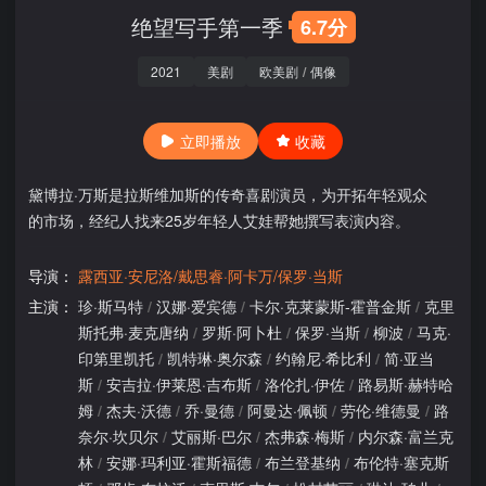
绝望写手第一季
6.7分
2021
美剧
欧美剧
/
偶像
立即播放
收藏
黛博拉·万斯是拉斯维加斯的传奇喜剧演员，为开拓年轻观众
的市场，经纪人找来25岁年轻人艾娃帮她撰写表演内容。
导演：
露西亚·安尼洛/戴思睿·阿卡万/保罗·当斯
主演：
珍·斯马特
/
汉娜·爱宾德
/
卡尔·克莱蒙斯-霍普金斯
/
克里
斯托弗·麦克唐纳
/
罗斯·阿卜杜
/
保罗·当斯
/
柳波
/
马克·
印第里凯托
/
凯特琳·奥尔森
/
约翰尼·希比利
/
简·亚当
斯
/
安吉拉·伊莱恩·吉布斯
/
洛伦扎·伊佐
/
路易斯·赫特哈
姆
/
杰夫·沃德
/
乔·曼德
/
阿曼达·佩顿
/
劳伦·维德曼
/
路
奈尔·坎贝尔
/
艾丽斯·巴尔
/
杰弗森·梅斯
/
内尔森·富兰克
林
/
安娜·玛利亚·霍斯福德
/
布兰登基纳
/
布伦特·塞克斯