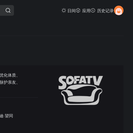
日间
应用
历史记录
优化体质、
脉护亲友、
迪·望同