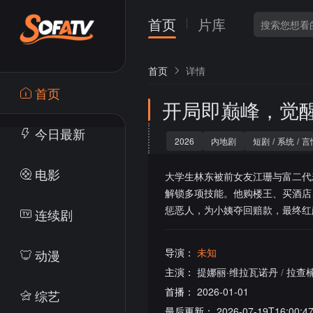
首页
片库
首页
详情
首页
开局即巅峰，觉
今日最新
2026
内地剧
短剧
/
系统
/
言
电影
大学生林东被前女友江珊与富二代
解锁多项技能。他购楼王、买酒店
惩恶人，为小姨夺回赔款，最终红
连续剧
导演：
未知
动漫
主演：
提娜丽·维拉瓦诺丹
/
拉查楠
首播：
2026-01-01
综艺
最后更新：
2026-07-19T16:00:4