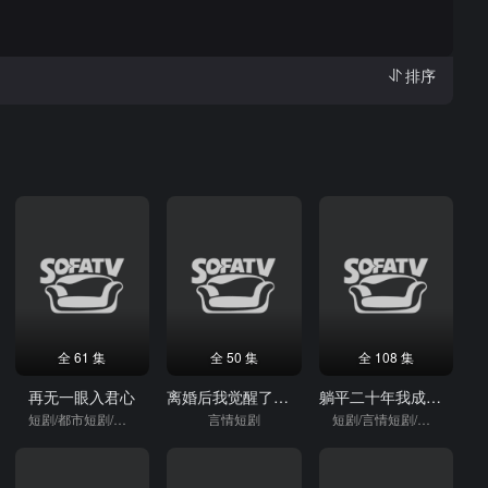
排序
全 61 集
全 50 集
全 108 集
再无一眼入君心
离婚后我觉醒了黄金眼
躺平二十年我成酒剑仙
短剧/都市短剧/重生
言情短剧
短剧/言情短剧/逆袭