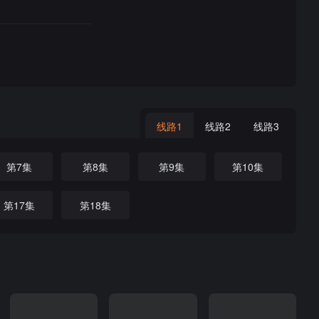
线路1
线路2
线路3
第7集
第8集
第9集
第10集
第17集
第18集