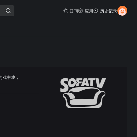
日间
应用
历史记录
的戏中戏，