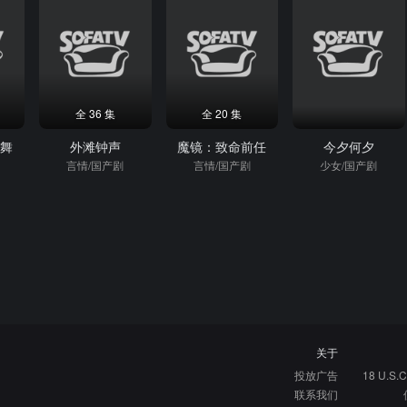
全 36 集
全 20 集
跳舞
外滩钟声
魔镜：致命前任
今夕何夕
言情/国产剧
言情/国产剧
少女/国产剧
关于
投放广告
18 U.S.C
联系我们