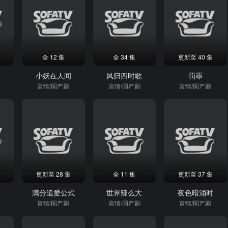
全 12 集
全 34 集
更新至 40 集
小妖在人间
凤归四时歌
罚罪
言情/国产剧
言情/国产剧
言情/国产剧
更新至 28 集
全 11 集
更新至 37 集
满分追爱公式
世界辣么大
夜色暗涌时
言情/国产剧
言情/国产剧
言情/国产剧