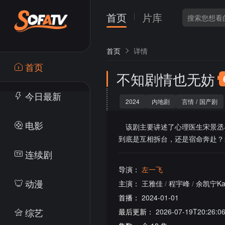
首页
片库
首页
详情
首页
不知剧情也无妨
今日最新
2024
内地剧
言情
/
国产剧
电影
该剧主要讲述了心理医生宋景丞与
到底是互相拆台，还是宿命奔赴？
连续剧
导演：
左一飞
动漫
主演：
王雅佳
/
程宇峰
/
余凯宁Kai
首播：
2024-01-01
综艺
最后更新：
2026-07-19T20:26:0