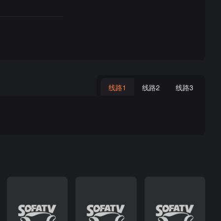
线路1
线路2
线路3