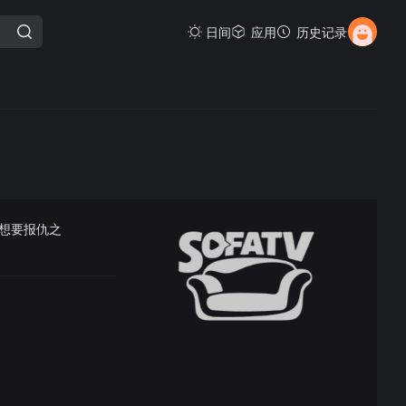
日间
应用
历史记录
想要报仇之