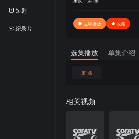
集数：
第1集
短剧
立即播放
收藏
纪录片
选集播放
单集介绍
第1集
相关视频