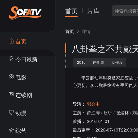
首页
片库
首页
详情
首页
八卦拳之不共戴
今日最新
2016
内地剧
动作片
电影
李云鹏幼年时突遭家庭变故，父
心更切。李云鹏最终没有手刃仇人
连续剧
导演：
郭会中
动漫
主演：
薛江涛
/
赵昕
/
崔煜林
/
刘
首播：
2016-01-01
综艺
最后更新：
2026-07-19T22:00:0