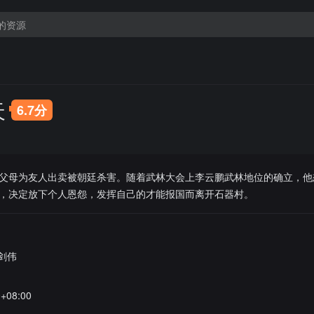
天
6.7分
母为友人出卖被朝廷杀害。随着武林大会上李云鹏武林地位的确立，他
，决定放下个人恩怨，发挥自己的才能报国而离开石器村。
剑伟
0+08:00