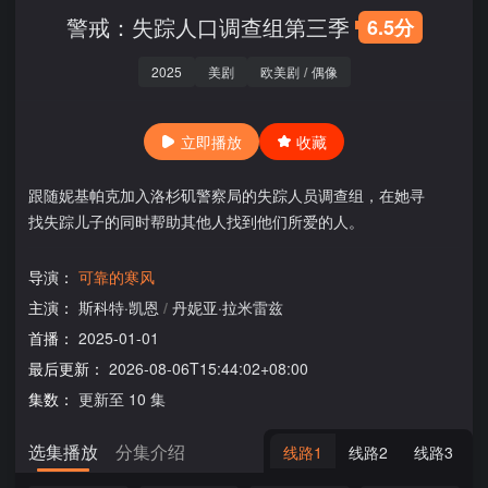
警戒：失踪人口调查组第三季
6.5分
2025
美剧
欧美剧
/
偶像
立即播放
收藏
跟随妮基帕克加入洛杉矶警察局的失踪人员调查组，在她寻
找失踪儿子的同时帮助其他人找到他们所爱的人。
导演：
可靠的寒风
主演：
斯科特·凯恩
/
丹妮亚·拉米雷兹
首播：
2025-01-01
最后更新：
2026-08-06T15:44:02+08:00
集数：
更新至 10 集
选集播放
分集介绍
线路1
线路2
线路3