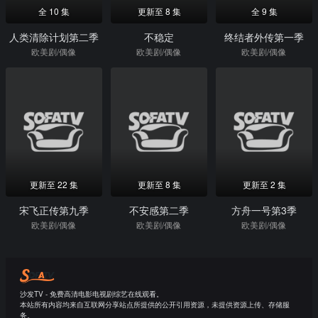
全 10 集
更新至 8 集
全 9 集
人类清除计划第二季
不稳定
终结者外传第一季
欧美剧/偶像
欧美剧/偶像
欧美剧/偶像
更新至 22 集
更新至 8 集
更新至 2 集
宋飞正传第九季
不安感第二季
方舟一号第3季
欧美剧/偶像
欧美剧/偶像
欧美剧/偶像
沙发TV - 免费高清电影电视剧综艺在线观看。
本站所有内容均来自互联网分享站点所提供的公开引用资源，未提供资源上传、存储服
务。