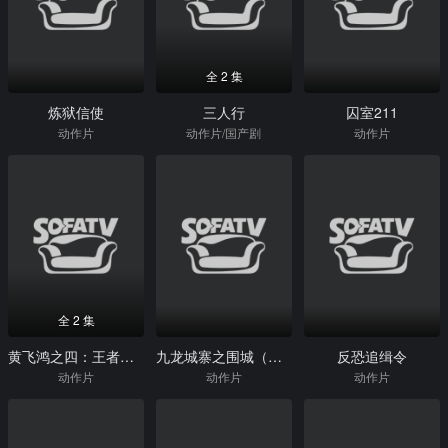
全 2 集
炼狱信使
三人行
囚室211
动作片
动作片/国产剧
动作片
全 2 集
黄飞鸿之四：王者之风
九龙城寨之围城（粤）
反恐追缉令
动作片
动作片
动作片