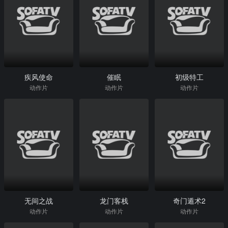
疾风使命
催眠
初级特工
动作片
动作片
动作片
无间之战
龙门客栈
奇门遁术2
动作片
动作片
动作片