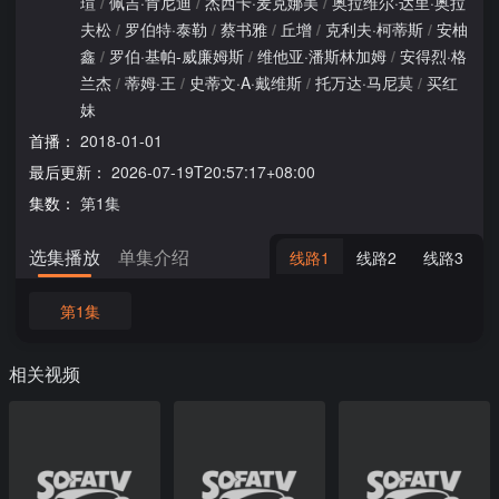
瑄
/
佩吉·肯尼迪
/
杰西卡·麦克娜美
/
奥拉维尔·达里·奥拉
夫松
/
罗伯特·泰勒
/
蔡书雅
/
丘增
/
克利夫·柯蒂斯
/
安柚
鑫
/
罗伯·基帕-威廉姆斯
/
维他亚·潘斯林加姆
/
安得烈·格
兰杰
/
蒂姆·王
/
史蒂文·A·戴维斯
/
托万达·马尼莫
/
买红
妹
首播：
2018-01-01
最后更新：
2026-07-19T20:57:17+08:00
集数：
第1集
选集播放
单集介绍
线路1
线路2
线路3
第1集
相关视频