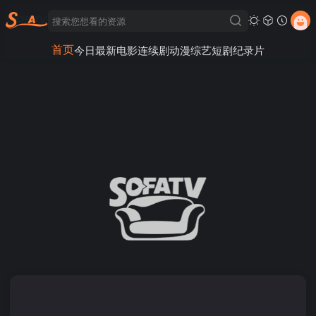
首页
今日最新
电影
连续剧
动漫
综艺
短剧
纪录片