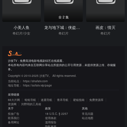
全 2 集
小美人鱼
龙与地下城：侠盗荣耀
画皮：情灭
奇幻片/少女
奇幻片
奇幻片
沙发TV - 免费高清电影电视剧综艺在线观看。
本站所有内容均来自互联网分享站点所提供的公开引用资源，未提供资源上传、存储服
务。
Copyright © 2010-2025 沙发TV。 All rights reserved.
当前站点：
https://shafatv.com
地址导航：
https://sofatv.vip/page
友情链接
66大片网
蛙蛙导航
迷鹿导航
青禾导航
硬核指南
免费资源库
资源网
刘野明的工具箱
关于
政策
其他
投放广告
18 U.S.C. § 2257
常见问题
联系我们
使用条款
站点地图
备用网址
滥用报告
隐私政策