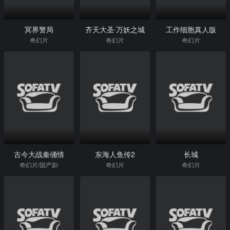
冥界警局
齐天大圣·万妖之城
工作细胞真人版
奇幻片
奇幻片
奇幻片
古今大战秦俑情
东海人鱼传2
长城
奇幻片/国产剧
奇幻片
奇幻片