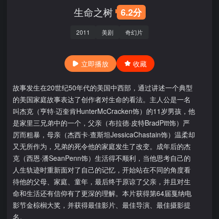
生命之树
6.2分
2011
美剧
奇幻片
立即播放
收藏
故事发生在20世纪50年代的美国中西部，通过讲述一个典型
的美国家庭故事表达了创作者对生命的看法。主人公是一名
叫杰克（亨特·迈奎肯HunterMcCracken饰）的11岁男孩，他
是家里三兄弟中的一个，父亲（布拉德·皮特BradPitt饰）严
厉而粗暴，母亲（杰西卡·查斯坦JessicaChastain饰）温柔却
又无所作为，兄弟的死令他的家庭发生了改变。成年后的杰
克（西恩·潘SeanPenn饰）生活得不顺利，当他思考自己的
人生轨迹时重新面对了自己的记忆，开始站在不同的角度看
待他的父母、家庭、童年，最后终于原谅了父亲，并且对生
命和生活还有信仰有了更深的理解。本片获得第64届戛纳电
影节金棕榈大奖，并获得最佳影片、最佳导演、最佳摄影提
名。