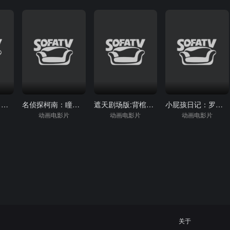
机动战士高达：库库鲁斯·多安的岛
名侦探柯南：瞳孔中的暗杀者
遮天剧场版:背棺战王腾
小屁孩日记：罗德里克规则
动画电影片
动画电影片
动画电影片
关于