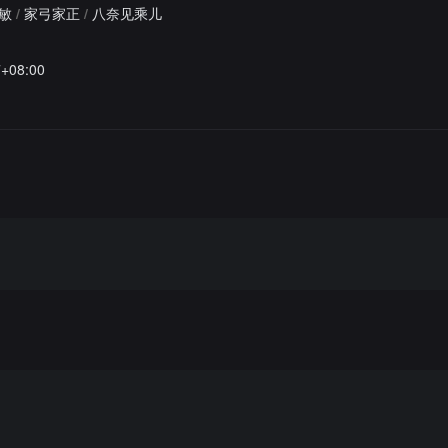
敏
/
家弓家正
/
八奈见乘儿
7+08:00