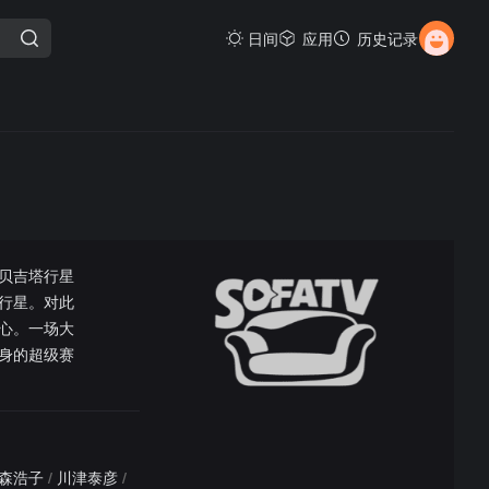
日间
应用
历史记录
贝吉塔行星
行星。对此
心。一场大
身的超级赛
森浩子
/
川津泰彦
/