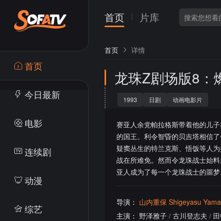
首页
片库
首页
详情
首页
龙珠Z剧场版8：燃
今日最新
1993
日剧
动画电影片
电影
赛亚人余党帕拉格斯带着他的儿子
的国王。利令智昏的贝吉塔相信了
疑窦丛生的特兰克斯、悟饭等人为
连续剧
战在所难免。然而令龙珠战士始料
亚人成为了每一个龙珠战士的噩梦
动漫
导演：
山内重保 Shigeyasu Yama
综艺
主演：
野泽雅子
/
古川登志夫
/
田