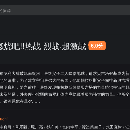
烧吧!!热战·烈战·超激战
6.0分
布罗利大肆破坏南银河，最终父子二人降临地球，请求贝吉塔登基成为新
他的请求，为了建立宇宙最强大的帝国，他随帕拉格斯父子前往新贝吉塔
探明真相，随之前往，最终发现帕拉格斯欲借贝吉塔的力量统治宇宙的野
未及的是，外表瘦小软弱的布罗利体内竟隐藏着极为强大的力量。他所变
。银河系危在旦夕……
uchi
中真弓
/
草尾毅
/
堀川亮
/
鹤广美
/
宫内幸平
/
渡边菜生子
/
龙田直树
/
江