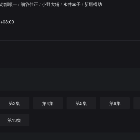
访部顺一
/
细谷佳正
/
小野大辅
/
永井幸子
/
新垣樽助
4+08:00
第3集
第4集
第5集
第6集
第13集