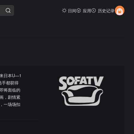
日间
应用
历史记录
来日本U—1
选手都获得
即将面临的
画，剧情紧
，一场场扣