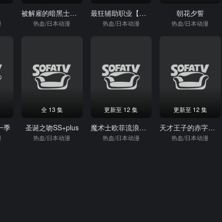
被解雇的暗黑士兵慢生活的第二人生
最狂辅助职业【话术士】世界最强战团听我号令
朝花夕誓
漫
热血/日本动漫
热血/日本动漫
热血/日本动漫
全 13 集
更新至 12 集
更新至 12 集
一季
圣诞之吻SS+plus
魔术士欧菲流浪之旅第三季
天才王子的赤字国家再生术
漫
热血/日本动漫
热血/日本动漫
热血/日本动漫