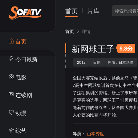
首页
片库
首页
详情
首页
新网球王子
6.8分
今日最新
2012
日剧
热血
/
日本动漫
电影
全国大赛完结以后，越前龙马（皆
7高中生网球集训首次在初中生当
了这项集训的资格。赶上了末班车
连续剧
是更强的选手，网球王子们再度归
随着前作的最终章，从全国大赛几
动漫
人心弦的比赛即将开始。
综艺
导演：
山本秀世