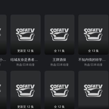
更新至 12 集
全 11 集
全 13 集
小魔女DoReMi小·秘·密
结城友奈是勇者大满开之章
王牌酒保
不知内情的转学生不管三七二十一缠了上来
漫
热血/日本动漫
热血/日本动漫
热血/日本动漫
更新至 12 集
全 12 集