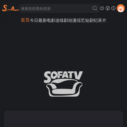
首页
今日最新
电影
连续剧
动漫
综艺
短剧
纪录片