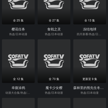
全 25 集
全 27 集
全 13 集
樱花任务
食戟之灵
冻结地球
热血/日本动漫
热血/日本动漫
四月新番/热血/日本动漫
全 12 集
全 70 集
更新至 9 集
幸腹涂鸦
魔卡少女樱
森林里的熊先生冬眠中
动漫大合集/热血/日本动漫
热血/日本动漫
热血/日本动漫