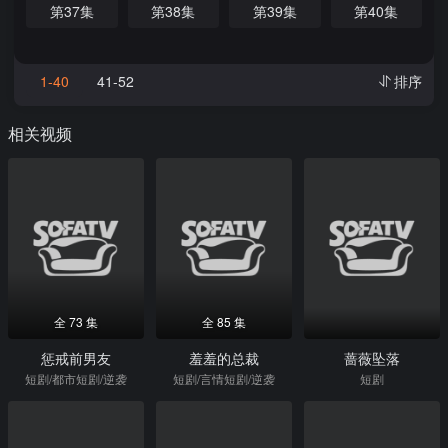
第37集
第38集
第39集
第40集
1-40
41-52
排序
相关视频
全 73 集
全 85 集
惩戒前男友
羞羞的总裁
蔷薇坠落
短剧/都市短剧/逆袭
短剧/言情短剧/逆袭
短剧