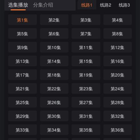
选集播放
分集介绍
线路1
线路2
线路3
第1集
第2集
第3集
第4集
第5集
第6集
第7集
第8集
第9集
第10集
第11集
第12集
第13集
第14集
第15集
第16集
第17集
第18集
第19集
第20集
第21集
第22集
第23集
第24集
第25集
第26集
第27集
第28集
第29集
第30集
第31集
第32集
第33集
第34集
第35集
第36集