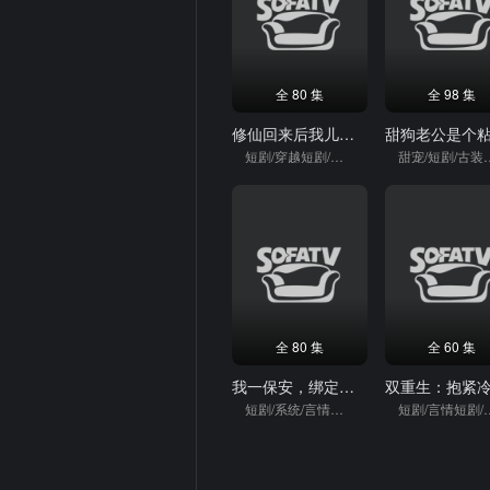
全 80 集
全 98 集
修仙回来后我儿孙满堂了
短剧/穿越短剧/穿越
甜宠/短剧
全 80 集
全 60 集
我一保安，绑定无双将军系统
短剧/系统/言情短剧
短剧/言情