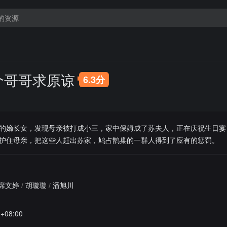
个哥哥求原谅
6.3分
的嫡长女，发现母亲被打成小三，家中保姆成了苏夫人，正在庆祝生日宴
护住母亲，把这些人赶出苏家，鸠占鹊巢的一群人得到了应有的惩罚。
席文婷
/
胡璇璇
/
潘旭川
6+08:00