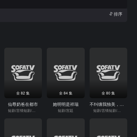
排序
全 82 集
全 84 集
全 80 集
仙尊奶爸在都市
她明明是祥瑞
不纠缠我独美，爱嫁谁嫁谁
短剧/言情短剧/逆袭
短剧/宫廷
短剧/言情短剧/逆袭