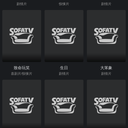
剧情片
惊悚片
剧情片
致命玩笑
生日
大笨象
喜剧片/惊悚片
剧情片
剧情片