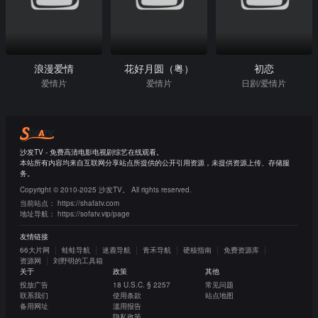
浪漫爱情
花好月圆（粤）
初恋
爱情片
爱情片
日剧/爱情片
沙发TV - 免费高清电影电视剧综艺在线观看。
本站所有内容均来自互联网分享站点所提供的公开引用资源，未提供资源上传、存储服
务。
Copyright © 2010-2025 沙发TV。 All rights reserved.
当前站点：
https://shafatv.com
地址导航：
https://sofatv.vip/page
友情链接
66大片网
蛙蛙导航
迷鹿导航
青禾导航
硬核指南
免费资源库
资源网
刘野明的工具箱
关于
政策
其他
投放广告
18 U.S.C. § 2257
常见问题
联系我们
使用条款
站点地图
备用网址
滥用报告
隐私政策