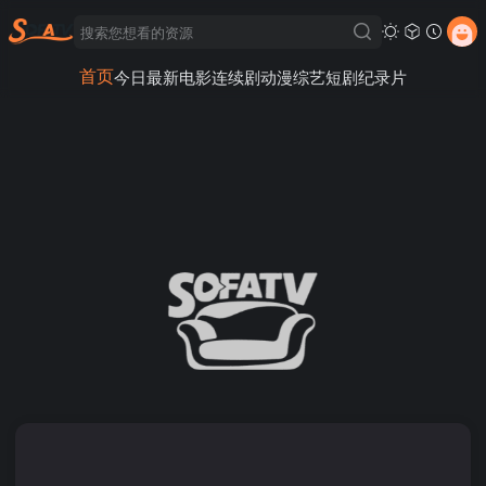
首页
今日最新
电影
连续剧
动漫
综艺
短剧
纪录片