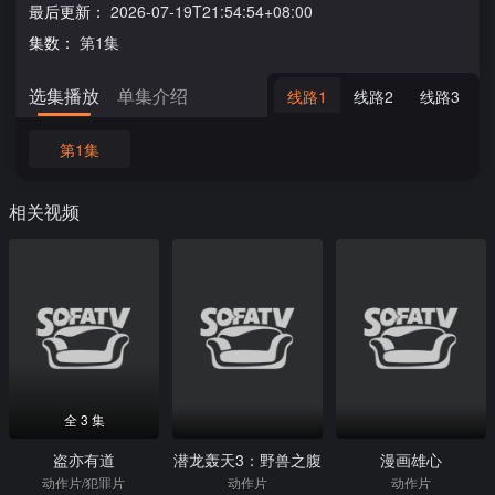
最后更新：
2026-07-19T21:54:54+08:00
集数：
第1集
选集播放
单集介绍
线路1
线路2
线路3
第1集
相关视频
全 3 集
盗亦有道
潜龙轰天3：野兽之腹
漫画雄心
动作片/犯罪片
动作片
动作片