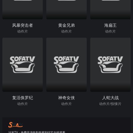
风暴突击者
黄金兄弟
海扁王
动作片
动作片
动作片
复活侏罗纪
神奇女侠
人蛇大战
动作片
动作片
动作片/惊悚片
沙发TV - 免费高清电影电视剧综艺在线观看。