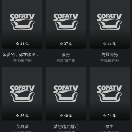
全 41 集
全 37 集
全 44 集
亲爱的，你在哪里网络版
孤舟
与晨同光
言情/国产剧
言情/国产剧
言情/国产剧
全 36 集
全 40 集
全 24 集
英雄诀
梦想越走越近
偷生