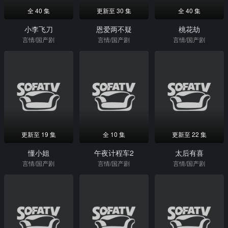
全 40 集
更新至 30 集
全 40 集
小李飞刀
恩爱两不疑
桃花劫
言情/国产剧
言情/国产剧
言情/国产剧
更新至 19 集
全 10 集
更新至 22 集
懂小姐
午夜计程车2
太后有喜
言情/国产剧
言情/国产剧
言情/国产剧