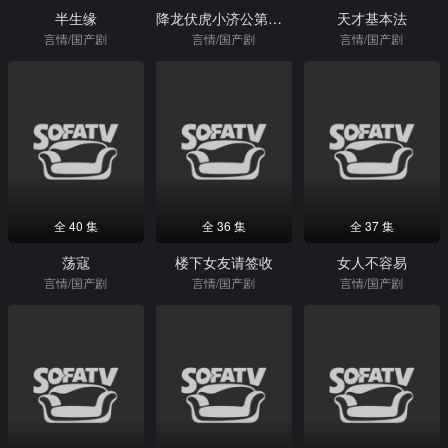
半生缘
降龙伏虎小济公第一季
天才基本法
言情/国产剧
言情/国产剧
言情/国产剧
全 40 集
全 36 集
全 37 集
荡寇
楼下女友请签收
女人不容易
言情/国产剧
言情/国产剧
言情/国产剧