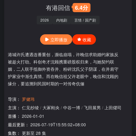
有港回信
6.4分
2026
内地剧
言情
/
国产剧
立即播放
收藏
港城许氏遭遇连番重创，濒临崩塌，许晚信求助婚约家族反
被趁火打劫。科创奇才沈顾携重磅股权归来，与她契约联
姻，二人联手抵御外资吞并、粉碎沈氏父子阴谋，在并肩守
护家业中渐生真情。而在晚信祖父许老眼中，晚信和沈顾的
缘分，要追溯到民国时期的一对传奇伉俪
导演：
罗健玮
主演：
仁见纱绫
/
大冢刚央
/
中谷一博
/
飞田展男
/
上田燿司
首播：
2026-01-01
最后更新：
2026-07-19T15:55:02+08:00
集数：
更新至 28 集