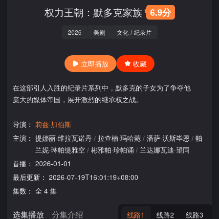
权力王朝：默多克家族
6.9分
2026
美剧
文化
/
纪录片
立即播放
收藏
在这部引人入胜的纪录片系列中，默多克的子女为了争夺他
庞大的媒体帝国，展开激烈的继承权之战。
导演：
莉兹·加伯斯
主演：
提娜丽·维拉瓦诺丹
/
拉查楠·玛哈菀
/
潘萨·沃斯毕恩
/
帕
兰妮·琳帕缇雅空
/
彬雅帕·珍帕诵
/
兰达娜瓦迪·望同
首播：
2026-01-01
最后更新：
2026-07-19T16:01:19+08:00
集数：
全 4 集
选集播放
分集介绍
线路1
线路2
线路3