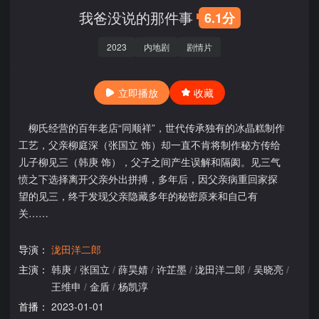
我爸没说的那件事
6.1分
2023
内地剧
剧情片
立即播放
收藏
柳氏经营的百年老店“同顺祥”，世代传承独有的冰晶糕制作
工艺，父亲柳庭深（张国立 饰）却一直不肯将制作秘方传给
儿子柳见三（韩庚 饰），父子之间产生误解和隔阂。见三气
愤之下选择离开父亲外出拼搏，多年后，因父亲病重回家探
望的见三，终于发现父亲隐藏多年的秘密原来和自己有
关……
导演：
泷田洋二郎
主演：
韩庚
/
张国立
/
薛昊婧
/
许芷墨
/
泷田洋二郎
/
吴晓亮
/
王维申
/
金盾
/
杨凯淳
首播：
2023-01-01