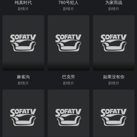
纯真时代
760号犯人
为家而战
剧情片
剧情片
剧情片
麻雀沟
巴克劳
如果没有你
剧情片
剧情片
剧情片