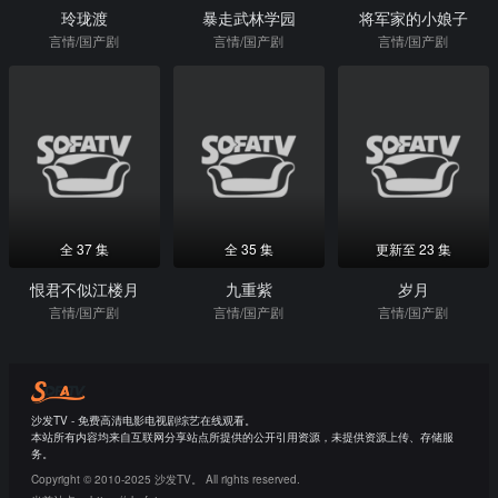
玲珑渡
暴走武林学园
将军家的小娘子
言情/国产剧
言情/国产剧
言情/国产剧
全 37 集
全 35 集
更新至 23 集
恨君不似江楼月
九重紫
岁月
言情/国产剧
言情/国产剧
言情/国产剧
沙发TV - 免费高清电影电视剧综艺在线观看。
本站所有内容均来自互联网分享站点所提供的公开引用资源，未提供资源上传、存储服
务。
Copyright © 2010-2025 沙发TV。 All rights reserved.