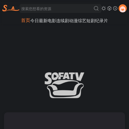
首页
今日最新
电影
连续剧
动漫
综艺
短剧
纪录片