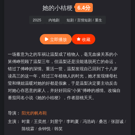
她的小桔梗
6.4分
2025
内地剧
短剧
/
言情短剧
/
重生
立即播放
收藏
一场蓄意为之的车祸让温梨成了植物人，毫无血缘关系的小
舅傅峥照顾了温梨三年，但温梨还是没能逃脱死亡的命运，
错过了傅峥的深情。重活一世，温梨发现自己回到了十八岁
读高三的这一年，经过三年植物人的时光，她才发现继母杜
莹和继姐温暖对她的好都是假象，于是温梨决定要主动反击
对她心存恶意的家人，并好好回应“小舅”傅峥的感情。改编自
番茄同名小说《她的小桔梗》，作者甜桃夭夭。
导演：
阳光的帆布鞋
主演：
时童
/
王奕然
/
刘昱宁
/
李昀夏
/
冯浩屿
/
桑岂
/
张甜诚
/
陈锐霖
/
余钟悦
/
韩笑