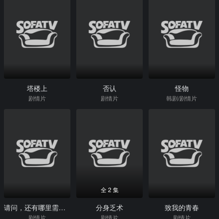
塔楼上
否认
怪物
剧情片
剧情片
韩剧/剧情片
全 2 集
请问，还有哪里需要加强
分身乏术
致我的青春
剧情片
剧情片
剧情片