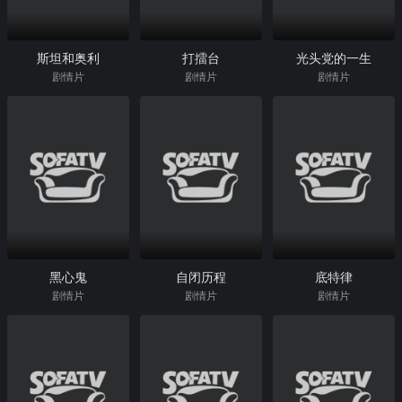
斯坦和奥利
打擂台
光头党的一生
剧情片
剧情片
剧情片
黑心鬼
自闭历程
底特律
剧情片
剧情片
剧情片