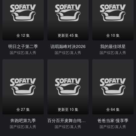
全 12 集
更新至 45 集
全 10 集
明日之子第二季
说唱巅峰对决2026
我的最佳球星
国产综艺/真人秀
国产综艺/真人秀
国产综艺/真人秀
全 27 集
更新至 10 集
全 64 集
奔跑吧第九季
百分百开麦舞台纯享版
爸爸当家·慢享季
国产综艺/真人秀
国产综艺/真人秀
国产综艺/真人秀