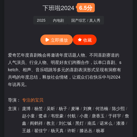
下班啦2024
6.5分
2025
内地剧
国产综艺
/
真人秀
立即播放
收藏
爱奇艺年度喜剧晚会将邀请年度话题人物、不同喜剧赛道的
人气演员、行业人物、明星好友们跨圈合作，以单口喜剧、s
ketch、相声、音乐唱跳等多元的喜剧表演形式呈现有洞察有
共鸣的年度总结，释放社会情绪，让观众们在快乐中与2024
年说再见。
导演：
专注的宝贝
主演：
庞博
/
杨笠
/
吴昕
/
杨子
/
麦琳
/
刘爽
/
何浩楠
/
陈少熙
/
赵小童
/
鹭卓
/
韦世豪
/
付航
/
小鹿
/
唐香玉
/
于祥宇
/
詹
鑫
/
阎鹤祥
/
教主
/
刘仁铖
/
黑灯
/
南瓜
/
诺米么
/
漆漆
/
王越
/
翟佳宁
/
杨天真
/
许昕
/
滕丛丛
/
杨幂