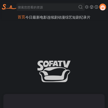
首页
今日最新
电影
连续剧
动漫
综艺
短剧
纪录片