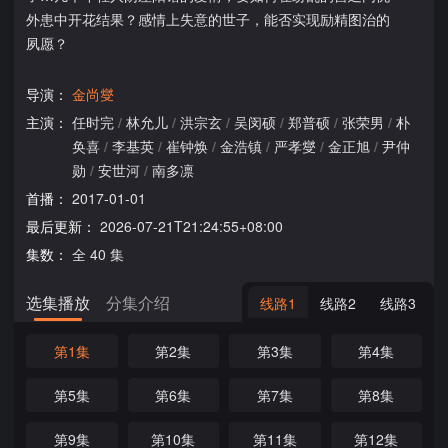
外患中开花结果？感情上失意的世子，能否实现励精图治的
夙愿？
导演：
金尚燮
主演：
任时完
/
林允儿
/
洪宗玄
/
吴闵硕
/
郑普硕
/
张荣男
/
朴
奂喜
/
李基英
/
崔钟焕
/
金浩镇
/
严孝燮
/
金正旭
/
尹仲
勋
/
安世河
/
南多凛
首播：
2017-01-01
最后更新：
2026-07-21T21:24:55+08:00
集数：
全 40 集
选集播放
分集介绍
线路1
线路2
线路3
第1集
第2集
第3集
第4集
第5集
第6集
第7集
第8集
第9集
第10集
第11集
第12集