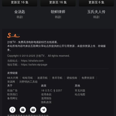
更新至 16 集
更新至 16 集
更新至 6 集
金汤匙
朝鲜律师
玉氏夫人传
韩剧
韩剧
韩剧
沙发TV - 免费高清电影电视剧综艺在线观看。
本站所有内容均来自互联网分享站点所提供的公开引用资源，未提供资源上传、存储服
务。
Copyright © 2010-2025 沙发TV。 All rights reserved.
当前站点：
https://shafatv.com
地址导航：
https://sofatv.vip/page
友情链接
66大片网
蛙蛙导航
迷鹿导航
青禾导航
硬核指南
免费资源库
资源网
刘野明的工具箱
关于
政策
其他
投放广告
18 U.S.C. § 2257
常见问题
联系我们
使用条款
站点地图
备用网址
滥用报告
隐私政策
客服联系
商务合作
最新地址
渠道合作