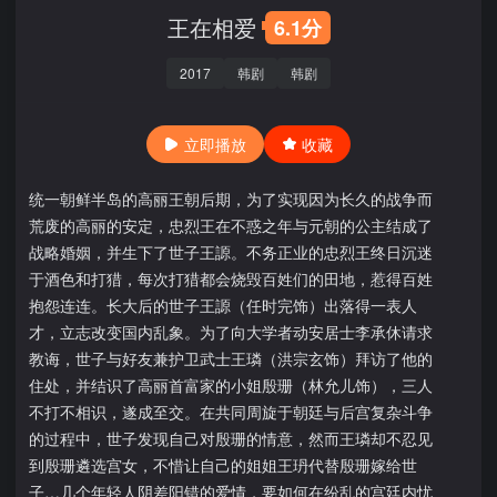
王在相爱
6.1分
2017
韩剧
韩剧
立即播放
收藏
统一朝鲜半岛的高丽王朝后期，为了实现因为长久的战争而
荒废的高丽的安定，忠烈王在不惑之年与元朝的公主结成了
战略婚姻，并生下了世子王謜。不务正业的忠烈王终日沉迷
于酒色和打猎，每次打猎都会烧毁百姓们的田地，惹得百姓
抱怨连连。长大后的世子王謜（任时完饰）出落得一表人
才，立志改变国内乱象。为了向大学者动安居士李承休请求
教诲，世子与好友兼护卫武士王璘（洪宗玄饰）拜访了他的
住处，并结识了高丽首富家的小姐殷珊（林允儿饰），三人
不打不相识，遂成至交。在共同周旋于朝廷与后宫复杂斗争
的过程中，世子发现自己对殷珊的情意，然而王璘却不忍见
到殷珊遴选宫女，不惜让自己的姐姐王玬代替殷珊嫁给世
子…几个年轻人阴差阳错的爱情，要如何在纷乱的宫廷内忧