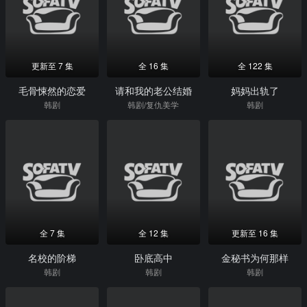
更新至 7 集
全 16 集
全 122 集
毛骨悚然的恋爱
请和我的老公结婚
妈妈出轨了
韩剧
韩剧/复仇美学
韩剧
全 7 集
全 12 集
更新至 16 集
名校的阶梯
卧底高中
金秘书为何那样
韩剧
韩剧
韩剧