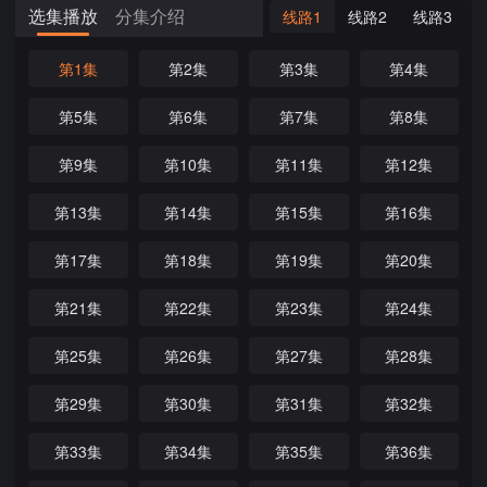
选集播放
分集介绍
线路1
线路2
线路3
第1集
第2集
第3集
第4集
第5集
第6集
第7集
第8集
第9集
第10集
第11集
第12集
第13集
第14集
第15集
第16集
第17集
第18集
第19集
第20集
第21集
第22集
第23集
第24集
第25集
第26集
第27集
第28集
第29集
第30集
第31集
第32集
第33集
第34集
第35集
第36集