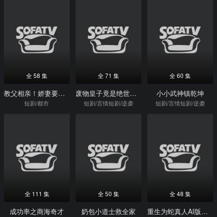
全 58 集
全 71 集
全 60 集
教父相亲！娇妻要他垦荒种地
废物皇子竟是绝世老六
小小武神镇乾坤
短剧/都市
短剧/言情短剧/逆袭
短剧/言情短剧/逆袭
全 111 集
全 50 集
全 48 集
成功率之商海奇才
奶包小道士救全家
重生为蛇真人AI版（49集）Ai短剧