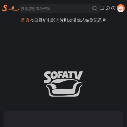
首页
今日最新
电影
连续剧
动漫
综艺
短剧
纪录片