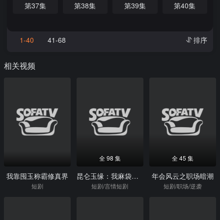
第37集
第38集
第39集
第40集
1-40
41-68
排序
相关视频
全 98 集
全 45 集
我靠囤玉称霸修真界
昆仑玉缘：我麻袋装不下了
年会风云之职场暗潮
短剧
短剧/言情短剧
短剧/职场/逆袭