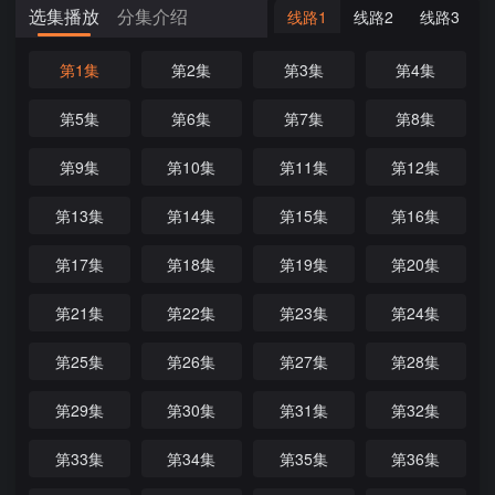
选集播放
分集介绍
线路1
线路2
线路3
第1集
第2集
第3集
第4集
第5集
第6集
第7集
第8集
第9集
第10集
第11集
第12集
第13集
第14集
第15集
第16集
第17集
第18集
第19集
第20集
第21集
第22集
第23集
第24集
第25集
第26集
第27集
第28集
第29集
第30集
第31集
第32集
第33集
第34集
第35集
第36集