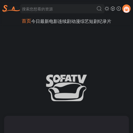
首页
今日最新
电影
连续剧
动漫
综艺
短剧
纪录片