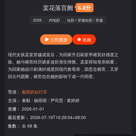
棠花落宫阙
6.8分
2026
内地剧
短剧
/
穿越短剧
/
穿越
立即播放
收藏
现代女孩孟棠穿越成皇后，为回家开启刷皇帝褚奕好感度之
旅。她与褚奕经历诸多波折渐生情愫。孟棠得知母亲病重，
为回家她设计刷满好感度回现代救母亲，因思念褚奕，又穿
回古代团聚，褚奕也在她的影响下成一代明君。
导演：
魁梧的自行车
主演：
秦毅
/
杨雨萌
/
尹司思
/
黄婷婷
首播：
2026-01-01
最后更新：
2026-07-19T16:29:04+08:00
集数：
全 68 集