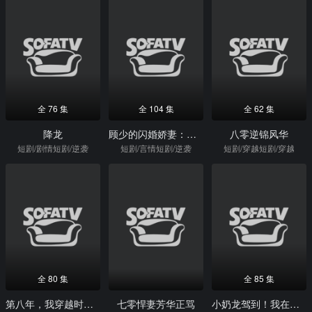
全 76 集
全 104 集
全 62 集
降龙
顾少的闪婚娇妻：认错总裁嫁对郎
八零逆锦风华
短剧/剧情短剧/逆袭
短剧/言情短剧/逆袭
短剧/穿越短剧/穿越
全 80 集
全 85 集
第八年，我穿越时间拥抱你
七零悍妻芳华正骂
小奶龙驾到！我在荒年带全家发大财