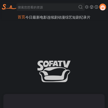
首页
今日最新
电影
连续剧
动漫
综艺
短剧
纪录片