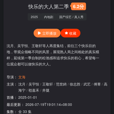
快乐的大人第二季
6.2分
2025
内地剧
国产综艺
/
真人秀
立即播放
收藏
沈月、吴宇恒、王敬轩等人再度集结，前往三个快乐目的
地，带观众领略不同的风景，展现熟人局之间相处的真实模
样，延续第一季自制的松弛感和追求快乐的初心，希望每一
位观众都可以做快乐的大人。
导演：
文海
主演：
沈月
/
吴宇恒
/
王敬轩
/
范世錡
/
徐志胜
/
武艺
/
傅菁
/
高
海宁
/
嵇嘉禾
/
井胧
首播：
2025-01-01
最后更新：
2026-07-19T19:01:14+08:00
集数：
全 33 集