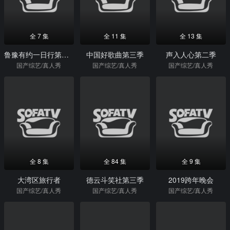
全 7 集
全 11 集
全 13 集
鲁豫有约一日行第十二季
中国好歌曲第三季
声入人心第二季
国产综艺/真人秀
国产综艺/真人秀
国产综艺/真人秀
全 8 集
全 84 集
全 9 集
大湾区旅行者
德云斗笑社第三季
2019跨年晚会
国产综艺/真人秀
国产综艺/真人秀
国产综艺/真人秀