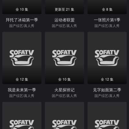
全 10 集
更新至 21 集
全 8 集
拜托了冰箱第一季
运动者联盟
一张照片第1季
国产综艺/真人秀
国产综艺/真人秀
国产综艺/真人秀
全 12 集
全 10 集
全 12 集
我是未来第一季
火星探班记
见字如面第二季
国产综艺/真人秀
国产综艺/真人秀
国产综艺/真人秀