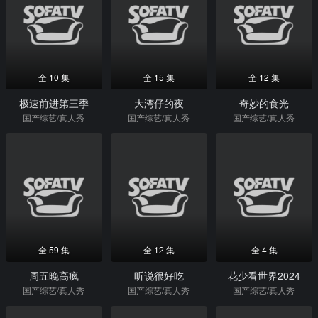
全 10 集
全 15 集
全 12 集
极速前进第三季
大湾仔的夜
奇妙的食光
国产综艺/真人秀
国产综艺/真人秀
国产综艺/真人秀
全 59 集
全 12 集
全 4 集
周五晚高疯
听说很好吃
花少看世界2024
国产综艺/真人秀
国产综艺/真人秀
国产综艺/真人秀