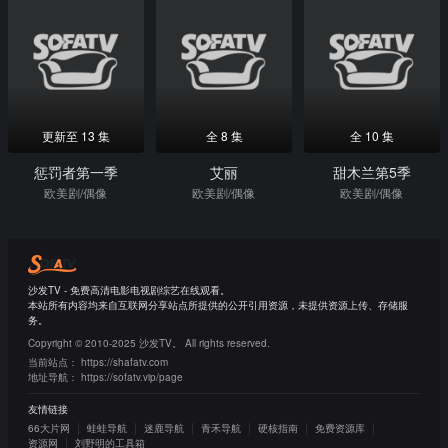
更新至 13 集
全 8 集
全 10 集
惩罚者第一季
艾丽
甜木兰第5季
欧美剧/偶像
欧美剧/偶像
欧美剧/偶像
沙发TV - 免费高清电影电视剧综艺在线观看。
本站所有内容均来自互联网分享站点所提供的公开引用资源，未提供资源上传、存储服
务。
Copyright © 2010-2025 沙发TV。 All rights reserved.
当前站点：
https://shafatv.com
地址导航：
https://sofatv.vip/page
友情链接
66大片网
蛙蛙导航
迷鹿导航
青禾导航
硬核指南
免费资源库
资源网
刘野明的工具箱