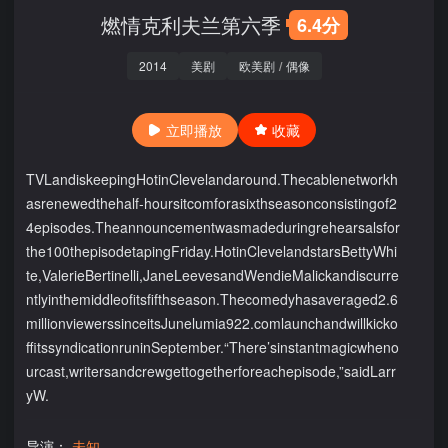
燃情克利夫兰第六季
6.4分
2014
美剧
欧美剧
/
偶像
立即播放
收藏
TVLandiskeepingHotinClevelandaround.Thecablenetworkh
asrenewedthehalf-hoursitcomforasixthseasonconsistingof2
4episodes.Theannouncementwasmadeduringrehearsalsfor
the100thepisodetapingFriday.HotinClevelandstarsBettyWhi
te,ValerieBertinelli,JaneLeevesandWendieMalickandiscurre
ntlyinthemiddleofitsfifthseason.Thecomedyhasaveraged2.6
millionviewerssinceitsJunelumia922.comlaunchandwillkicko
ffitssyndicationruninSeptember.“There’sinstantmagicwheno
urcast,writersandcrewgettogetherforeachepisode,”saidLarr
yW.
导演：
未知